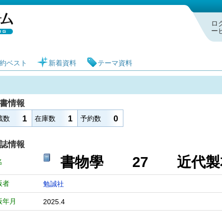
札幌市図書館 蔵書検索・予約システム
ロ
ー
約ベスト
新着資料
テーマ資料
書情報
1
1
0
蔵数
在庫数
予約数
誌情報
書物學 27 近代製
名
版者
勉誠社
版年月
2025.4