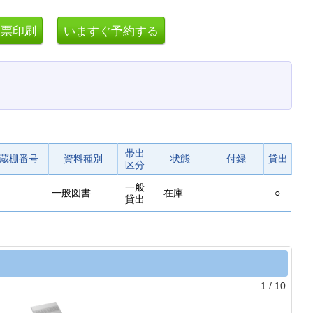
帯出
蔵棚番号
資料種別
状態
付録
貸出
区分
一般
一般図書
在庫
○
貸出
1
/
10