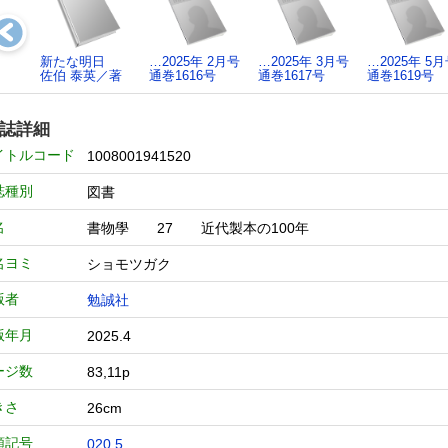
新たな明日
…2025年 2月号
…2025年 3月号
…2025年 5
佐伯 泰英／著
通巻1616号
通巻1617号
通巻1619号
誌詳細
イトルコード
1008001941520
誌種別
図書
名
書物學 27 近代製本の100年
名ヨミ
ショモツガク
版者
勉誠社
版年月
2025.4
ージ数
83,11p
きさ
26cm
類記号
020.5