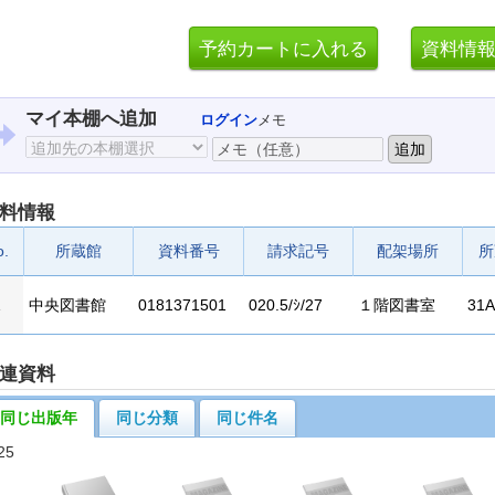
マイ本棚へ追加
ログイン
メモ
料情報
o.
所蔵館
資料番号
請求記号
配架場所
所
1
中央図書館
0181371501
020.5/ｼ/27
１階図書室
31A
連資料
同じ出版年
同じ分類
同じ件名
25