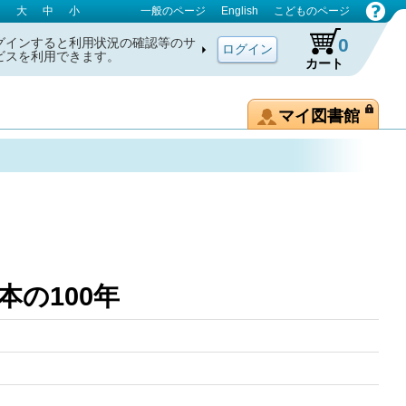
大
中
小
一般のページ
English
こどものページ
0
グインすると利用状況の確認等のサ
ビスを利用できます。
カート
マイ図書館
本の100年