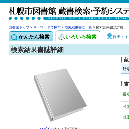
図書館トップ
>
キーワードで探す
>
検索結果書誌一覧
> 検索結果書誌詳細
かんたん検索
いろいろ検索
貸出・予
検索結果書誌詳細
蔵
所
書
書
出
出