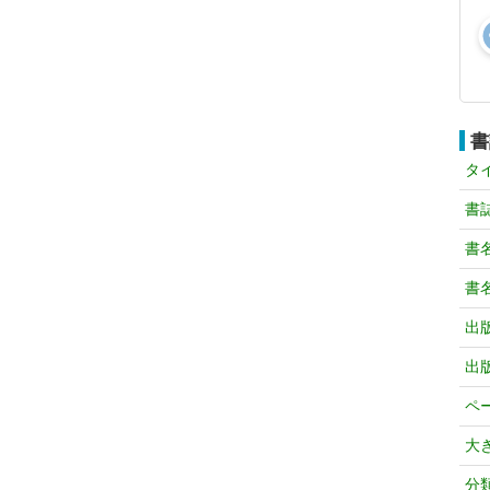
書
タ
書
書
書
出
出
ペ
大
分