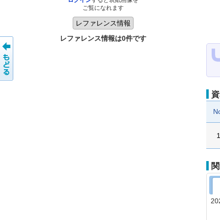
ログイン
すると表紙画像を
ご覧になれます
レファレンス情報は0件です
資
N
関
20