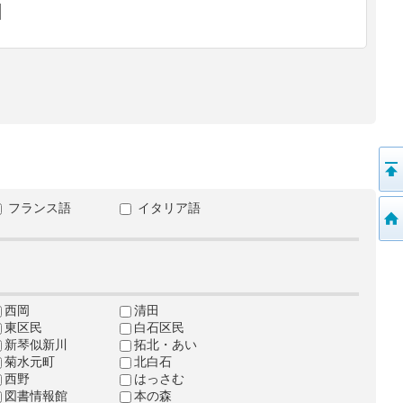
フランス語
イタリア語
西岡
清田
東区民
白石区民
新琴似新川
拓北・あい
菊水元町
北白石
西野
はっさむ
図書情報館
本の森