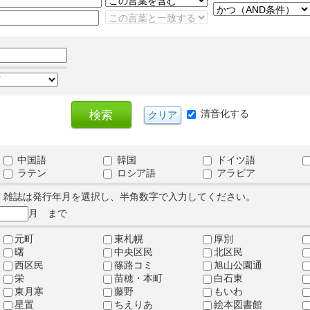
清音化する
中国語
韓国
ドイツ語
ラテン
ロシア語
アラビア
、雑誌は発行年月を選択し、半角数字で入力してください。
月 まで
元町
東札幌
厚別
曙
中央区民
北区民
西区民
篠路コミ
旭山公園通
栄
苗穂・本町
白石東
東月寒
藤野
もいわ
星置
ちえりあ
絵本図書館