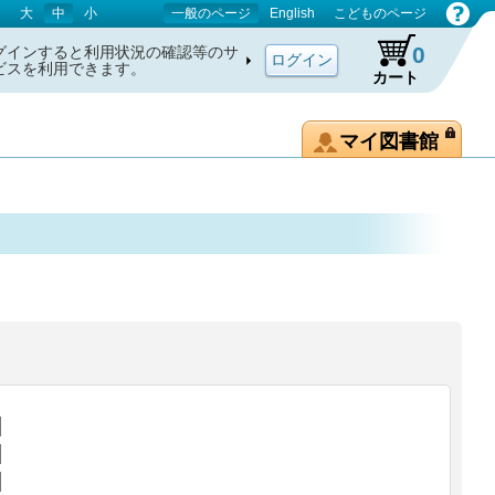
大
中
小
一般のページ
English
こどものページ
0
グインすると利用状況の確認等のサ
ビスを利用できます。
カート
マイ図書館