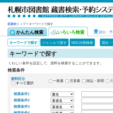
図書館トップ
> キーワードで探す
かんたん検索
いろいろ検索
貸出・予
キーワードで探す
ジャンルで探す
NDC分類検索
貸出・
キーワードで探す
くわしい条件を設定して、資料を検索することができます。
検索条件
資料区分
一般書
児童書
雑誌・新聞
すべて選択
検索条件1
検索条件2
検索条件3
検索条件4