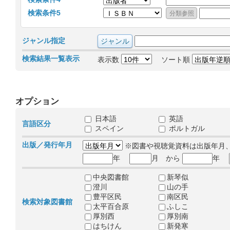
検索条件5
ジャンル指定
検索結果一覧表示
表示数
ソート順
オプション
日本語
英語
言語区分
スペイン
ポルトガル
出版／発行年月
※図書や視聴覚資料は出版年月
年
月 から
年
中央図書館
新琴似
澄川
山の手
豊平区民
南区民
検索対象図書館
太平百合原
ふしこ
厚別西
厚別南
はちけん
新発寒