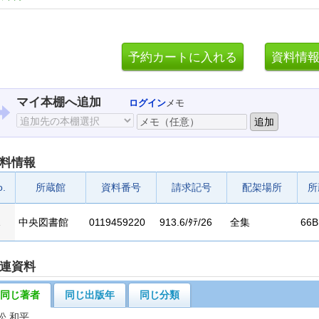
マイ本棚へ追加
ログイン
メモ
料情報
o.
所蔵館
資料番号
請求記号
配架場所
所
1
中央図書館
0119459220
913.6/ﾀﾃ/26
全集
66B
連資料
同じ著者
同じ出版年
同じ分類
松 和平