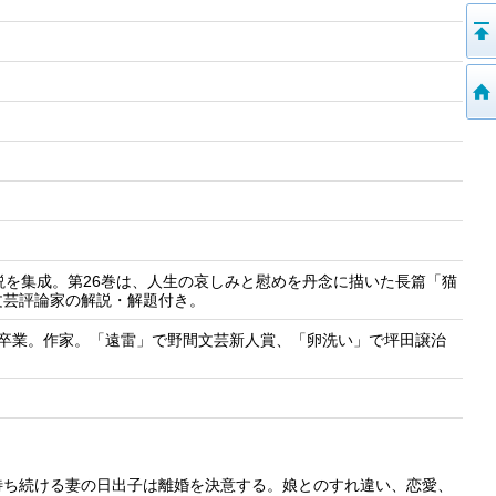
説を集成。第26巻は、人生の哀しみと慰めを丹念に描いた長篇「猫
文芸評論家の解説・解題付き。
学部卒業。作家。「遠雷」で野間文芸新人賞、「卵洗い」で坪田譲治
待ち続ける妻の日出子は離婚を決意する。娘とのすれ違い、恋愛、