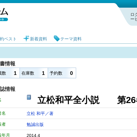
札幌市図書館 蔵書検索・予約システム
ロ
ー
約ベスト
新着資料
テーマ資料
書情報
1
1
0
蔵数
在庫数
予約数
誌情報
立松和平全小説 第2
名
者名
立松 和平／著
版者
勉誠出版
版年月
2014.4