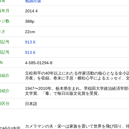
版者
勉誠出版
版年月
2014.4
ージ数
388p
きさ
22cm
類記号
913.6
類記号
913.6
BN
4-585-01294-8
立松和平の40年以上にわたる作家活動の核心となる全小
容紹介
月夜」を収録。巻末に子息・横松心平によるエッセイ、
1947〜2010年。栃木県生まれ。早稲田大学政治経済
者紹介
文学賞、「毒」で毎日出版文化賞を受賞。
語区分
日本語
カメラマンの夫・栄一は家族を置いて世界を飛び回り、
他の紹介)内容