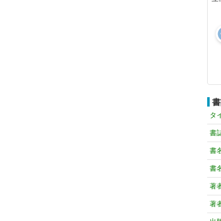
書
タ
書
書
書
著
著