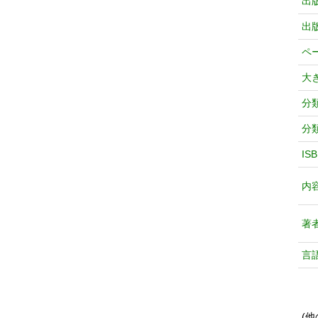
出
出
ペ
大
分
分
IS
内
著
言
(