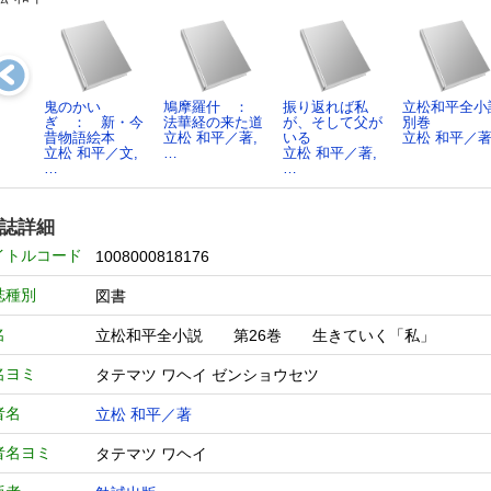
鬼のかい
鳩摩羅什 ：
振り返れば私
立松和平全小
ぎ ： 新・今
法華経の来た道
が、そして父が
別巻
昔物語絵本
立松 和平／著,
いる
立松 和平／
立松 和平／文,
…
立松 和平／著,
…
…
誌詳細
イトルコード
1008000818176
誌種別
図書
名
立松和平全小説 第26巻 生きていく「私」
名ヨミ
タテマツ ワヘイ ゼンショウセツ
者名
立松 和平／著
者名ヨミ
タテマツ ワヘイ