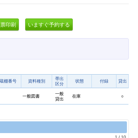
帯出
蔵棚番号
資料種別
状態
付録
貸出
区分
一般
一般図書
在庫
○
貸出
1
/
10