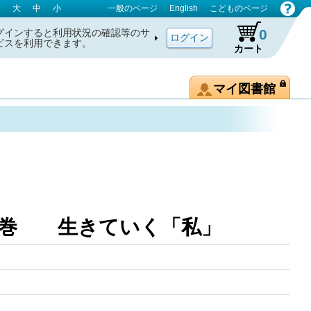
大
中
小
一般のページ
English
こどものページ
0
グインすると利用状況の確認等のサ
ビスを利用できます。
カート
マイ図書館
6巻 生きていく「私」