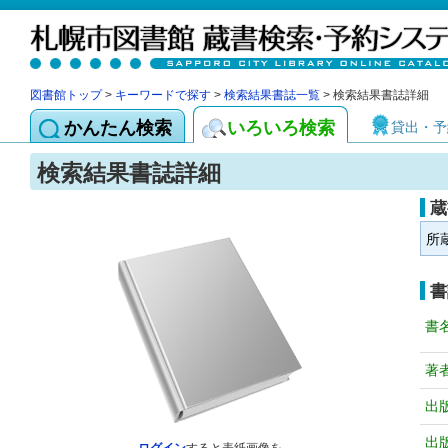
図書館トップ
>
キーワードで探す
>
検索結果書誌一覧
> 検索結果書誌詳細
かんたん検索
いろいろ検索
貸出・予
検索結果書誌詳細
蔵
所
書
書
著
出
出