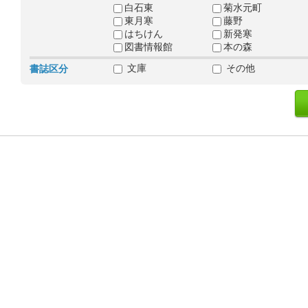
白石東
菊水元町
東月寒
藤野
はちけん
新発寒
図書情報館
本の森
文庫
その他
書誌区分