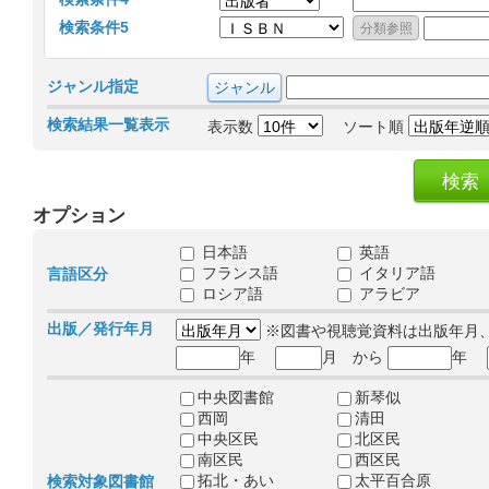
検索条件5
ジャンル指定
検索結果一覧表示
表示数
ソート順
オプション
日本語
英語
フランス語
イタリア語
言語区分
ロシア語
アラビア
出版／発行年月
※図書や視聴覚資料は出版年月
年
月 から
年
中央図書館
新琴似
西岡
清田
中央区民
北区民
南区民
西区民
拓北・あい
太平百合原
検索対象図書館