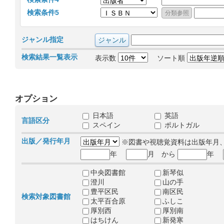
検索条件5
ジャンル指定
検索結果一覧表示
表示数
ソート順
オプション
日本語
英語
言語区分
スペイン
ポルトガル
出版／発行年月
※図書や視聴覚資料は出版年月
年
月 から
年
中央図書館
新琴似
澄川
山の手
豊平区民
南区民
検索対象図書館
太平百合原
ふしこ
厚別西
厚別南
はちけん
新発寒