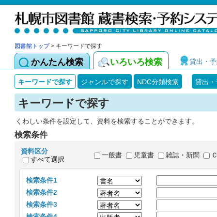
図書館トップ
> キーワードで探す
かんたん検索
いろいろ検索
貸出・予
キーワードで探す
ジャンルで探す
NDC分類検索
貸出・
キーワードで探す
くわしい条件を設定して、資料を検索することができます。
検索条件
資料区分
一般書
児童書
雑誌・新聞
すべて選択
検索条件1
検索条件2
検索条件3
検索条件4