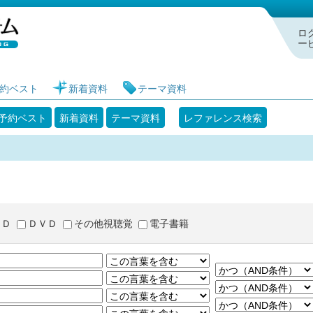
札幌市図書館 蔵書検索・予約システム
ロ
ー
約ベスト
新着資料
テーマ資料
予約ベスト
新着資料
テーマ資料
レファレンス検索
ＣＤ
ＤＶＤ
その他視聴覚
電子書籍