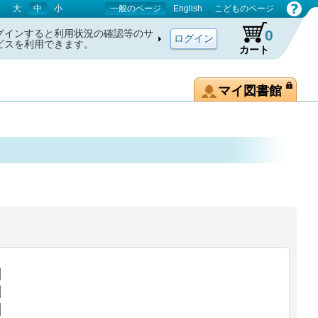
大
中
小
一般のページ
English
こどものページ
0
グインすると利用状況の確認等のサ
ビスを利用できます。
カート
マイ図書館