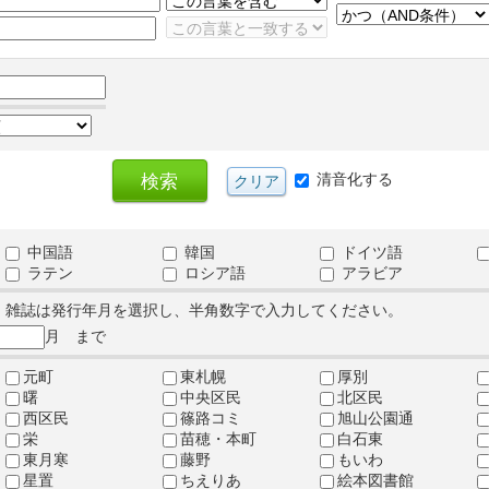
清音化する
中国語
韓国
ドイツ語
ラテン
ロシア語
アラビア
、雑誌は発行年月を選択し、半角数字で入力してください。
月 まで
元町
東札幌
厚別
曙
中央区民
北区民
西区民
篠路コミ
旭山公園通
栄
苗穂・本町
白石東
東月寒
藤野
もいわ
星置
ちえりあ
絵本図書館