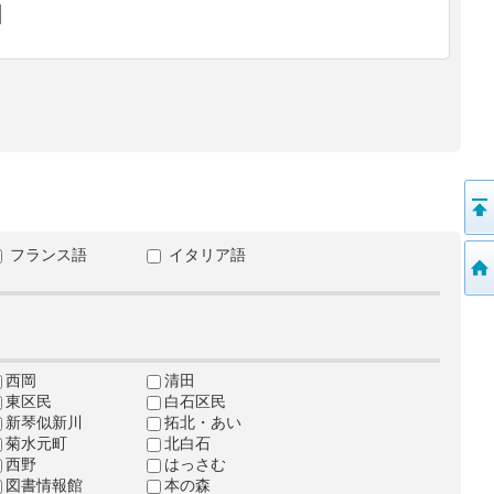
フランス語
イタリア語
西岡
清田
東区民
白石区民
新琴似新川
拓北・あい
菊水元町
北白石
西野
はっさむ
図書情報館
本の森