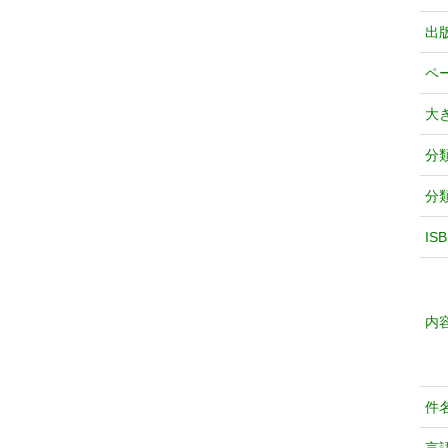
出
ペ
大
分
分
IS
内
件