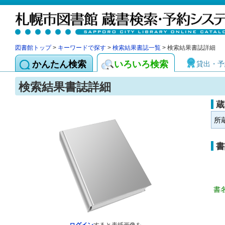
図書館トップ
>
キーワードで探す
>
検索結果書誌一覧
> 検索結果書誌詳細
かんたん検索
いろいろ検索
貸出・予
検索結果書誌詳細
蔵
所
書
書