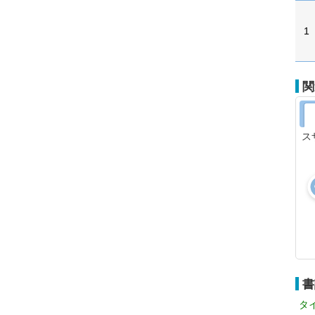
1
関
ス
書
タ