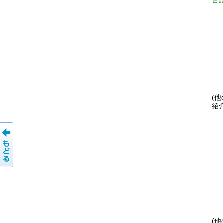
言
(
紹
(