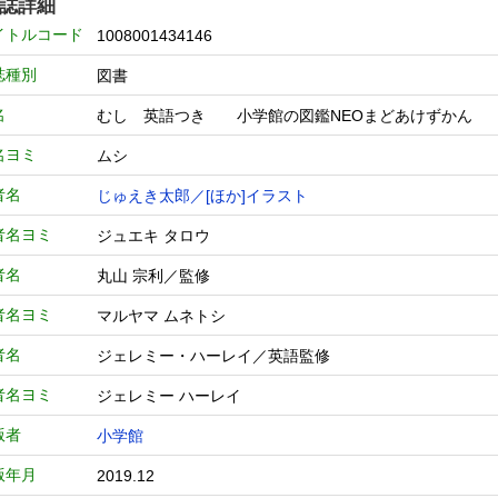
誌詳細
イトルコード
1008001434146
誌種別
図書
名
むし 英語つき 小学館の図鑑NEOまどあけずか
名ヨミ
ムシ
者名
じゅえき太郎／[ほか]イラスト
者名ヨミ
ジュエキ タロウ
者名
丸山 宗利／監修
者名ヨミ
マルヤマ ムネトシ
者名
ジェレミー・ハーレイ／英語監修
者名ヨミ
ジェレミー ハーレイ
版者
小学館
版年月
2019.12