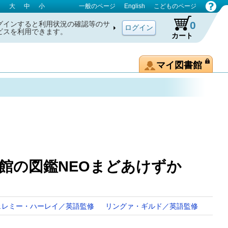
大
中
小
一般のページ
English
こどものページ
0
グインすると利用状況の確認等のサ
ビスを利用できます。
カート
マイ図書館
館の図鑑NEOまどあけずか
ェレミー・ハーレイ／英語監修
リングァ・ギルド／英語監修