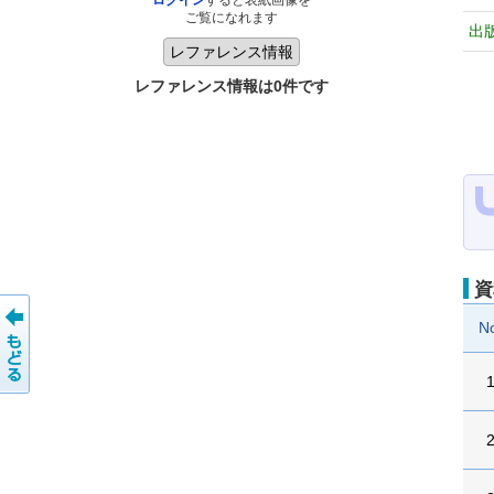
ログイン
すると表紙画像を
ご覧になれます
出
レファレンス情報は0件です
資
N