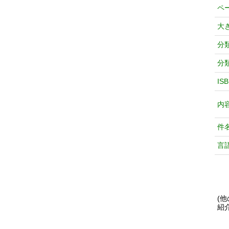
ペ
大
分
分
IS
内
件
言
(
紹