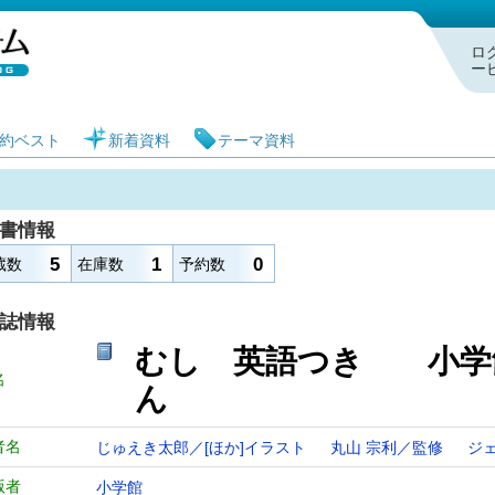
札幌市図書館 蔵書検索・予約システム
ロ
ー
約ベスト
新着資料
テーマ資料
書情報
5
1
0
蔵数
在庫数
予約数
誌情報
むし 英語つき 小学
名
ん
者名
じゅえき太郎／[ほか]イラスト
丸山 宗利／監修
ジ
版者
小学館