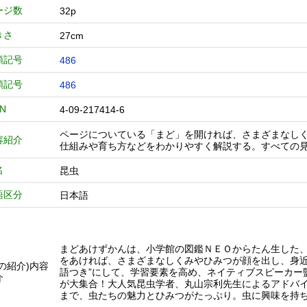
ージ数
32p
きさ
27cm
類記号
486
類記号
486
BN
4-09-217414-6
ページについている「まど」を開ければ、さまざまなしく
容紹介
仕組みや育ち方などをわかりやすく解説する。すべての
名
昆虫
語区分
日本語
まどあけずかんは、小学館の図鑑ＮＥＯからたん生した
をあければ、さまざまなしくみやひみつが顔を出し、身近
他の紹介)内容
語つき”にして、学習要素を高め、ネイティブスピーカー
介
が大集合！大人気昆虫学者、丸山宗利先生によるアドバ
まで、虫たちの魅力とひみつがたっぷり。虫に興味を持