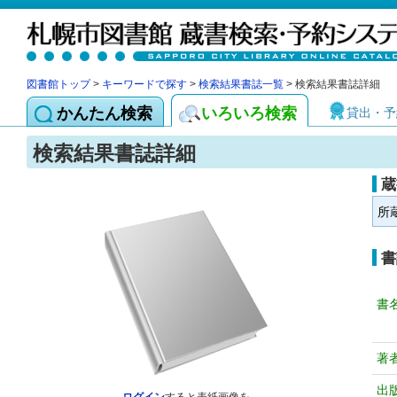
図書館トップ
>
キーワードで探す
>
検索結果書誌一覧
> 検索結果書誌詳細
かんたん検索
いろいろ検索
貸出・予
検索結果書誌詳細
蔵
所
書
書
著
出