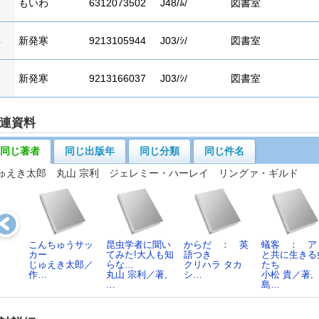
3
もいわ
6312073502
J48/ﾑ/
図書室
4
新発寒
9213105944
J03/ｼ/
図書室
5
新発寒
9213166037
J03/ｼ/
図書室
連資料
同じ著者
同じ出版年
同じ分類
同じ件名
ゅえき太郎 丸山 宗利 ジェレミー・ハーレイ リングァ・ギルド
こんちゅうサッ
昆虫学者に聞い
からだ ： 英
蟻客 ： ア
カー
てみた!大人も知
語つき
と共に生きる
じゅえき太郎／
らな…
クリハラ タカ
たち
作…
丸山 宗利／著,
シ…
小松 貴／著,
…
島…