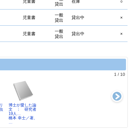
児童書
在庫
○
貸出
一般
児童書
貸出中
×
貸出
一般
児童書
貸出中
×
貸出
1
/
10
リ
博士が愛した論
虫と仕事がした
むしあつまれ!じ
昆虫 驚異の科
虫
文 ： 研究者
い!
ゅえきくん
デイヴィッド・
19人…
丸山 宗利／編
じゅえき太郎／
A…
橋本 幸士／著,
著…
作…
…