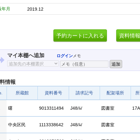
版年月
2019.12
マイ本棚へ追加
ログイン
メモ
料情報
o.
所蔵館
資料番号
請求記号
配架場所
所
1
曙
9013311494
J48/ﾑ/
図書室
17A
2
中央区民
1113338642
J48/ﾑ/
図書室