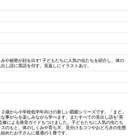
みや秘密が顔を出す! 子どもたちに人気の虫たちを紹介し、体の
見出し語に英語を付す。見返しにイラストあり。
、２歳から小学校低学年向けの新しい図鑑シリーズです。「まど」
な事がらを楽しみながら学べます。またすべての見出し語を“英
監修による発音ガイドもつけました。子どもたちに人気の虫たち
イスのもと、体のしくみや育ち方、見分けるコツやおどろきの生態
ち始めたお子さんに最適の１冊です。