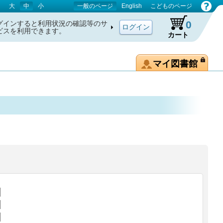
大
中
小
一般のページ
English
こどものページ
0
グインすると利用状況の確認等のサ
ビスを利用できます。
カート
マイ図書館