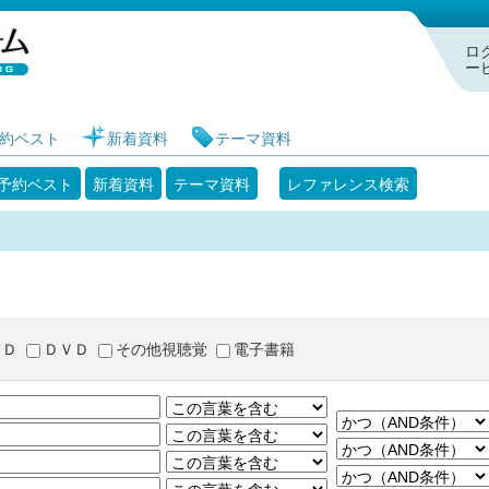
札幌市図書館 蔵書検索・予約システム
ロ
ー
約ベスト
新着資料
テーマ資料
予約ベスト
新着資料
テーマ資料
レファレンス検索
ＣＤ
ＤＶＤ
その他視聴覚
電子書籍