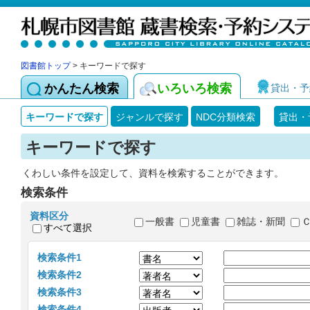
図書館トップ
> キーワードで探す
かんたん検索
いろいろ検索
貸出・予
キーワードで探す
ジャンルで探す
NDC分類検索
貸出・
キーワードで探す
くわしい条件を設定して、資料を検索することができます。
検索条件
資料区分
一般書
児童書
雑誌・新聞
すべて選択
検索条件1
検索条件2
検索条件3
検索条件4