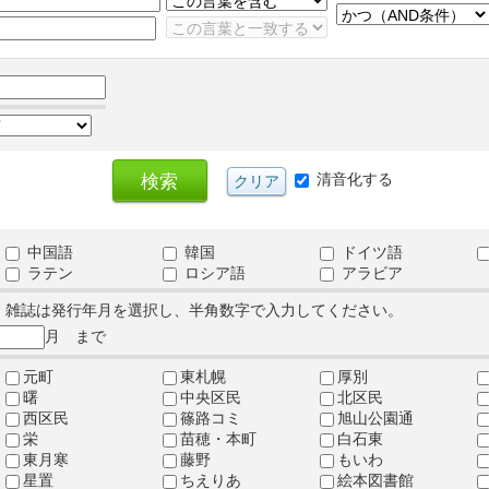
清音化する
中国語
韓国
ドイツ語
ラテン
ロシア語
アラビア
、雑誌は発行年月を選択し、半角数字で入力してください。
月 まで
元町
東札幌
厚別
曙
中央区民
北区民
西区民
篠路コミ
旭山公園通
栄
苗穂・本町
白石東
東月寒
藤野
もいわ
星置
ちえりあ
絵本図書館