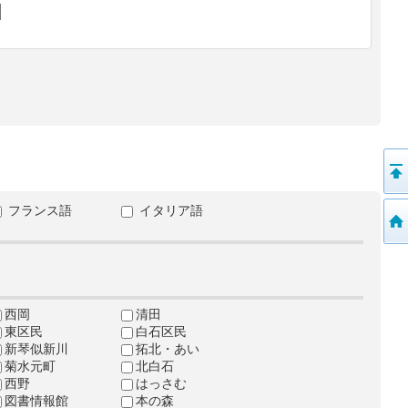
フランス語
イタリア語
西岡
清田
東区民
白石区民
新琴似新川
拓北・あい
菊水元町
北白石
西野
はっさむ
図書情報館
本の森