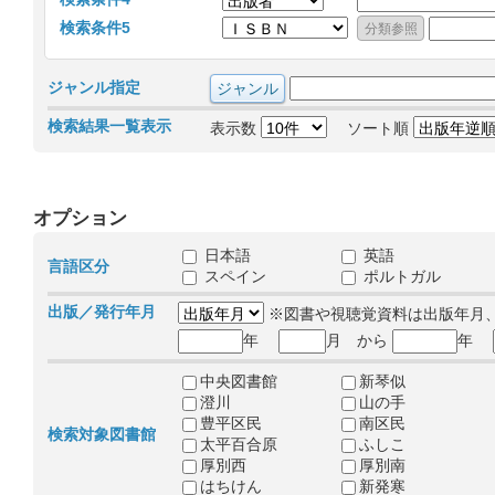
検索条件5
ジャンル指定
検索結果一覧表示
表示数
ソート順
オプション
日本語
英語
言語区分
スペイン
ポルトガル
出版／発行年月
※図書や視聴覚資料は出版年月
年
月 から
年
中央図書館
新琴似
澄川
山の手
豊平区民
南区民
検索対象図書館
太平百合原
ふしこ
厚別西
厚別南
はちけん
新発寒