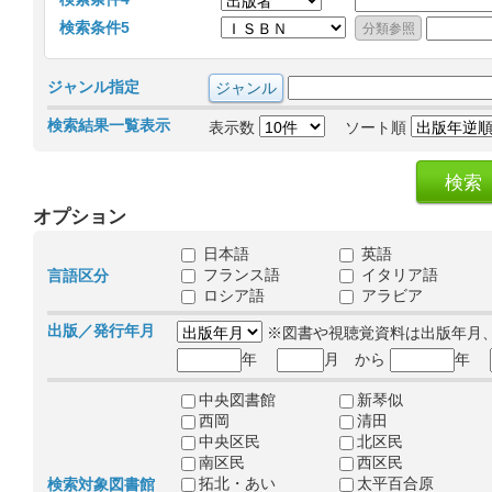
検索条件5
ジャンル指定
検索結果一覧表示
表示数
ソート順
オプション
日本語
英語
フランス語
イタリア語
言語区分
ロシア語
アラビア
出版／発行年月
※図書や視聴覚資料は出版年月
年
月 から
年
中央図書館
新琴似
西岡
清田
中央区民
北区民
南区民
西区民
拓北・あい
太平百合原
検索対象図書館