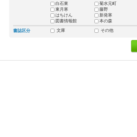
白石東
菊水元町
東月寒
藤野
はちけん
新発寒
図書情報館
本の森
文庫
その他
書誌区分