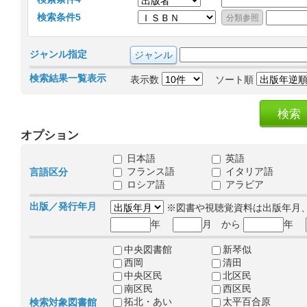
検索条件5
ジャンル指定
検索結果一覧表示
表示数
ソート順
オプション
日本語
英語
フランス語
イタリア語
言語区分
ロシア語
アラビア
出版／発行年月
※図書や視聴覚資料は出版年月
年
月 から
年
中央図書館
新琴似
西岡
清田
中央区民
北区民
南区民
西区民
拓北・あい
太平百合原
検索対象図書館