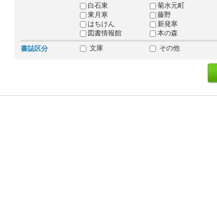
白石東
菊水元町
東月寒
藤野
はちけん
新発寒
図書情報館
本の森
文庫
その他
書誌区分