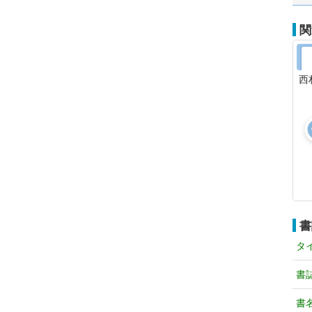
関
西
書
タ
書
書