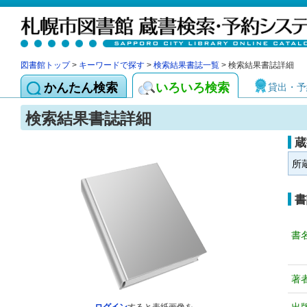
図書館トップ
>
キーワードで探す
>
検索結果書誌一覧
> 検索結果書誌詳細
かんたん検索
いろいろ検索
貸出・予
検索結果書誌詳細
蔵
所
書
書
著