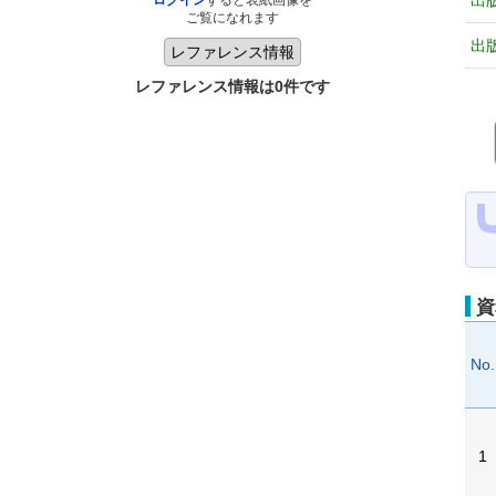
出
ログイン
すると表紙画像を
ご覧になれます
出
レファレンス情報は0件です
資
No.
1