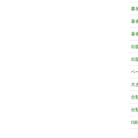
書
著
著
出
出
ペ
大
分
分
IS