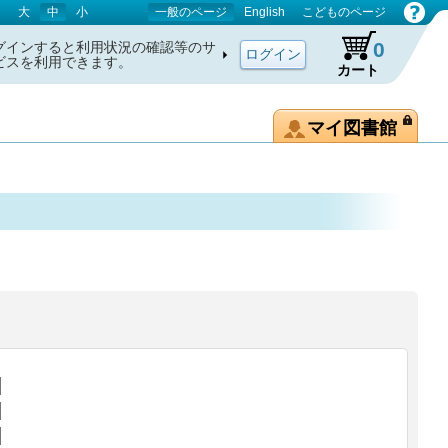
大
中
小
一般のページ
English
こどものページ
0
グインすると利用状況の確認等のサ
ビスを利用できます。
カート
マイ図書館