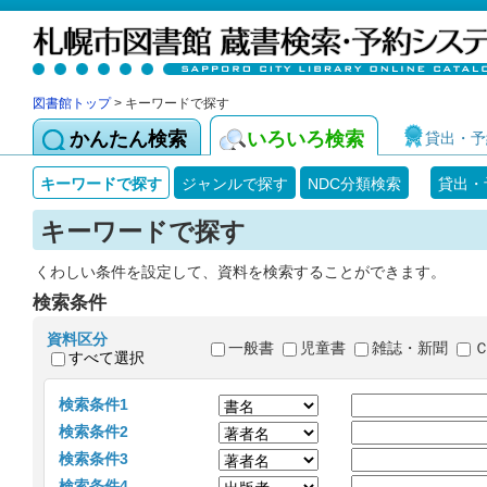
図書館トップ
> キーワードで探す
かんたん検索
いろいろ検索
貸出・予
キーワードで探す
ジャンルで探す
NDC分類検索
貸出・
キーワードで探す
くわしい条件を設定して、資料を検索することができます。
検索条件
資料区分
一般書
児童書
雑誌・新聞
すべて選択
検索条件1
検索条件2
検索条件3
検索条件4