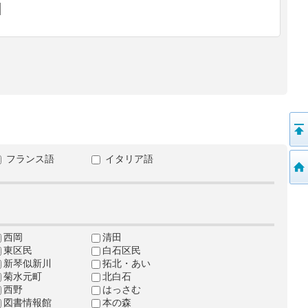
フランス語
イタリア語
西岡
清田
東区民
白石区民
新琴似新川
拓北・あい
菊水元町
北白石
西野
はっさむ
図書情報館
本の森