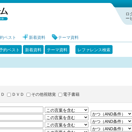
札幌市図書館 蔵書検索・予約システム
ロ
ー
約ベスト
新着資料
テーマ資料
予約ベスト
新着資料
テーマ資料
レファレンス検索
ＣＤ
ＤＶＤ
その他視聴覚
電子書籍