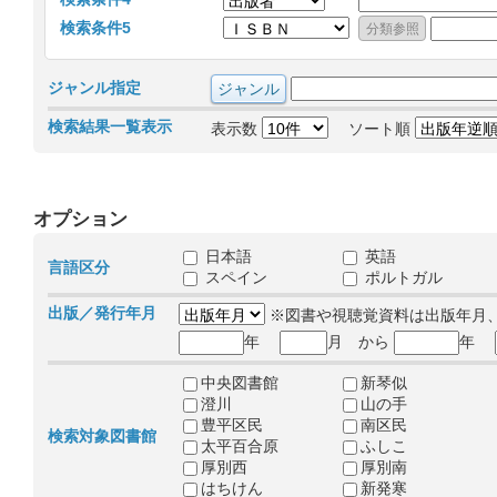
検索条件5
ジャンル指定
検索結果一覧表示
表示数
ソート順
オプション
日本語
英語
言語区分
スペイン
ポルトガル
出版／発行年月
※図書や視聴覚資料は出版年月
年
月 から
年
中央図書館
新琴似
澄川
山の手
豊平区民
南区民
検索対象図書館
太平百合原
ふしこ
厚別西
厚別南
はちけん
新発寒