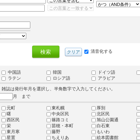
清音化する
中国語
韓国
ドイツ語
ラテン
ロシア語
アラビア
、雑誌は発行年月を選択し、半角数字で入力してください。
月 まで
元町
東札幌
厚別
曙
中央区民
北区民
西区民
篠路コミ
旭山公園通
栄
苗穂・本町
白石東
東月寒
藤野
もいわ
星置
ちえりあ
絵本図書館