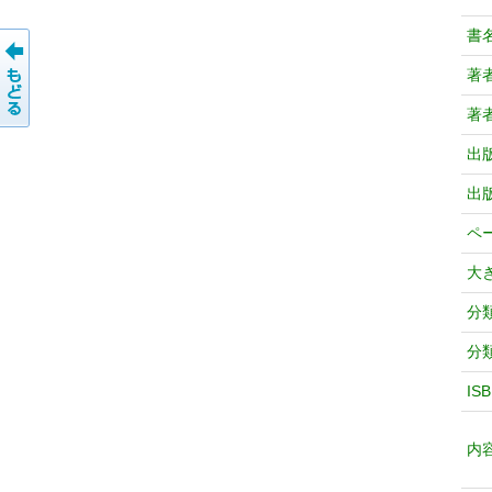
書
著
著
出
出
ペ
大
分
分
IS
内