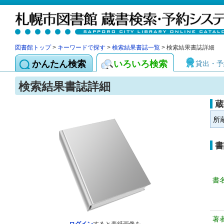
図書館トップ
>
キーワードで探す
>
検索結果書誌一覧
> 検索結果書誌詳細
かんたん検索
いろいろ検索
貸出・予
検索結果書誌詳細
蔵
所
書
書
著