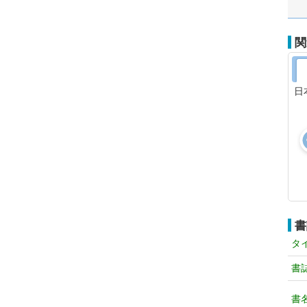
関
日
書
タ
書
書