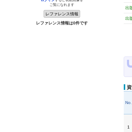
ログイン
すると表紙画像を
ご覧になれます
出
出
レファレンス情報は0件です
資
No.
1