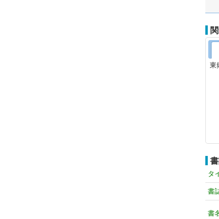
関
東
書
タ
書
書