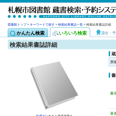
図書館トップ
>
キーワードで探す
>
検索結果書誌一覧
> 検索結果書誌詳細
かんたん検索
いろいろ検索
貸出・予
検索結果書誌詳細
蔵
所
書
書
著