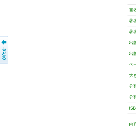
書
著
著
出
出
ペ
大
分
分
IS
内