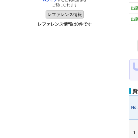
ログイン
すると表紙画像を
ご覧になれます
出
出
レファレンス情報は0件です
資
No.
1