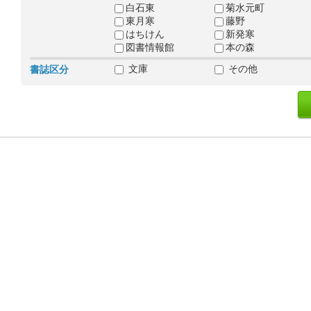
白石東
菊水元町
東月寒
藤野
はちけん
新発寒
図書情報館
本の森
文庫
その他
書誌区分