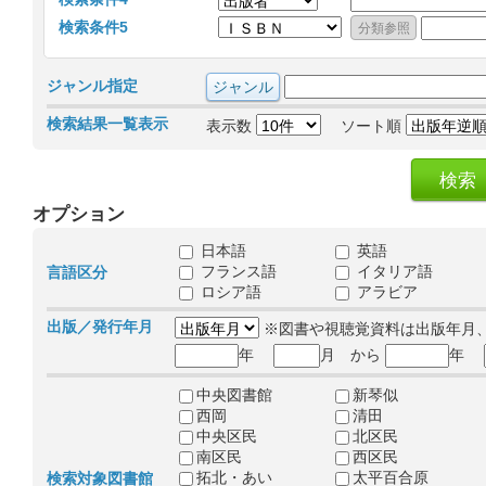
検索条件5
ジャンル指定
検索結果一覧表示
表示数
ソート順
オプション
日本語
英語
フランス語
イタリア語
言語区分
ロシア語
アラビア
出版／発行年月
※図書や視聴覚資料は出版年月
年
月 から
年
中央図書館
新琴似
西岡
清田
中央区民
北区民
南区民
西区民
拓北・あい
太平百合原
検索対象図書館