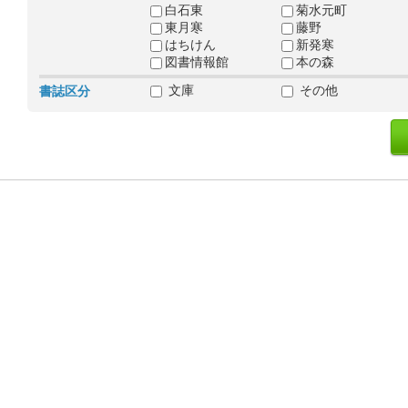
白石東
菊水元町
東月寒
藤野
はちけん
新発寒
図書情報館
本の森
文庫
その他
書誌区分