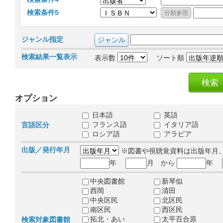
検索条件5
ジャンル指定
検索結果一覧表示
表示数
ソート順
オプション
日本語
英語
フランス語
イタリア語
言語区分
ロシア語
アラビア
出版／発行年月
※図書や視聴覚資料は出版年月
年
月 から
年
中央図書館
新琴似
西岡
清田
中央区民
北区民
南区民
西区民
拓北・あい
太平百合原
検索対象図書館