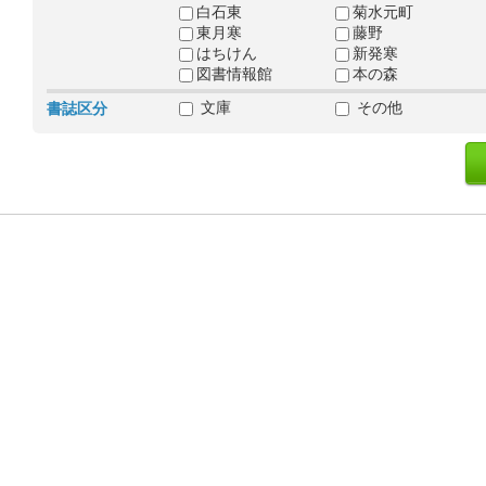
白石東
菊水元町
東月寒
藤野
はちけん
新発寒
図書情報館
本の森
文庫
その他
書誌区分