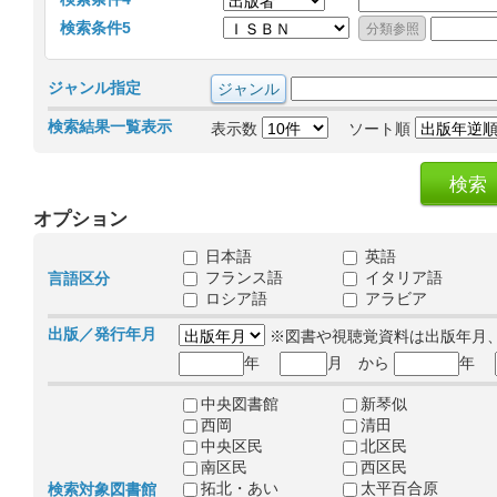
検索条件5
ジャンル指定
検索結果一覧表示
表示数
ソート順
オプション
日本語
英語
フランス語
イタリア語
言語区分
ロシア語
アラビア
出版／発行年月
※図書や視聴覚資料は出版年月
年
月 から
年
中央図書館
新琴似
西岡
清田
中央区民
北区民
南区民
西区民
拓北・あい
太平百合原
検索対象図書館