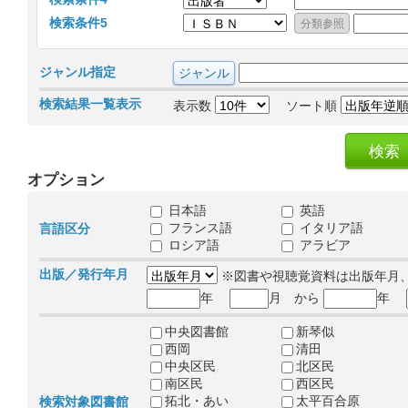
検索条件5
ジャンル指定
検索結果一覧表示
表示数
ソート順
オプション
日本語
英語
フランス語
イタリア語
言語区分
ロシア語
アラビア
出版／発行年月
※図書や視聴覚資料は出版年月
年
月 から
年
中央図書館
新琴似
西岡
清田
中央区民
北区民
南区民
西区民
拓北・あい
太平百合原
検索対象図書館