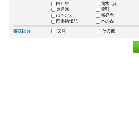
白石東
菊水元町
東月寒
藤野
はちけん
新発寒
図書情報館
本の森
文庫
その他
書誌区分