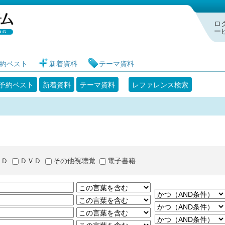
札幌市図書館 蔵書検索・予約システム
ロ
ー
約ベスト
新着資料
テーマ資料
予約ベスト
新着資料
テーマ資料
レファレンス検索
ＣＤ
ＤＶＤ
その他視聴覚
電子書籍