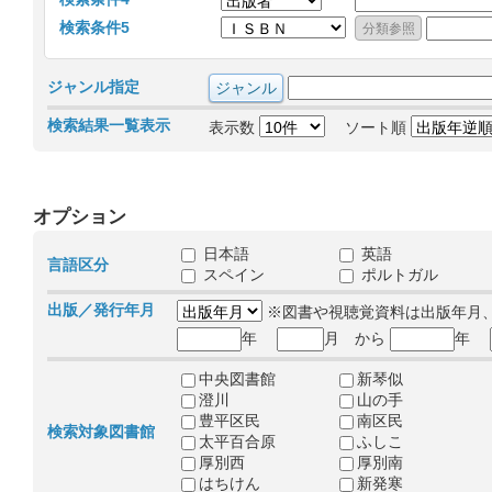
検索条件5
ジャンル指定
検索結果一覧表示
表示数
ソート順
オプション
日本語
英語
言語区分
スペイン
ポルトガル
出版／発行年月
※図書や視聴覚資料は出版年月
年
月 から
年
中央図書館
新琴似
澄川
山の手
豊平区民
南区民
検索対象図書館
太平百合原
ふしこ
厚別西
厚別南
はちけん
新発寒