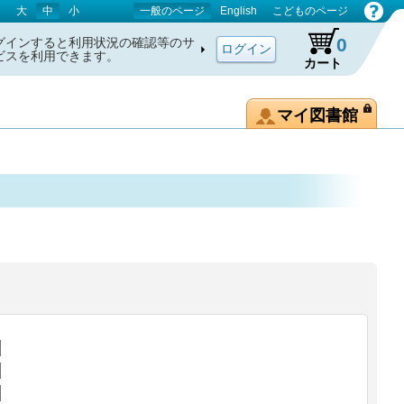
大
中
小
一般のページ
English
こどものページ
0
グインすると利用状況の確認等のサ
ビスを利用できます。
カート
マイ図書館