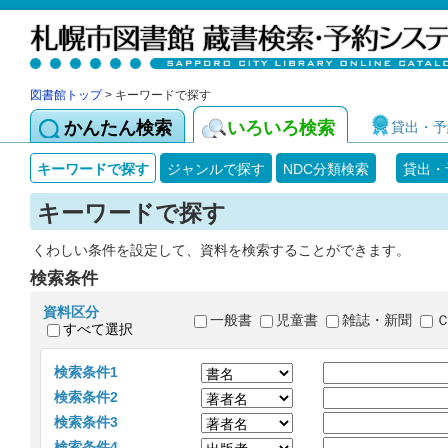
図書館トップ
> キーワードで探す
かんたん検索
いろいろ検索
貸出・予
キーワードで探す
ジャンルで探す
NDC分類検索
貸出・
キーワードで探す
くわしい条件を設定して、資料を検索することができます。
検索条件
資料区分
一般書
児童書
雑誌・新聞
すべて選択
検索条件1
検索条件2
検索条件3
検索条件4