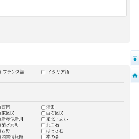
フランス語
イタリア語
西岡
清田
東区民
白石区民
新琴似新川
拓北・あい
菊水元町
北白石
西野
はっさむ
図書情報館
本の森