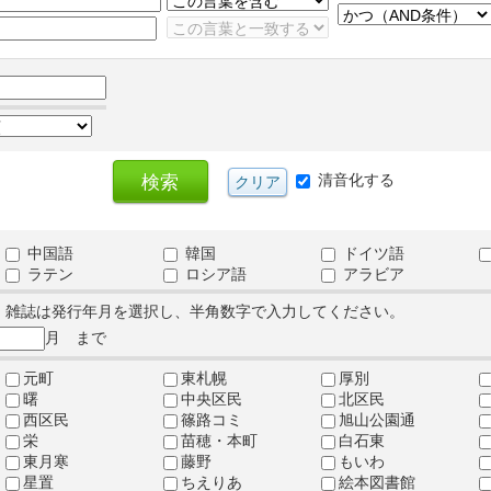
清音化する
中国語
韓国
ドイツ語
ラテン
ロシア語
アラビア
、雑誌は発行年月を選択し、半角数字で入力してください。
月 まで
元町
東札幌
厚別
曙
中央区民
北区民
西区民
篠路コミ
旭山公園通
栄
苗穂・本町
白石東
東月寒
藤野
もいわ
星置
ちえりあ
絵本図書館