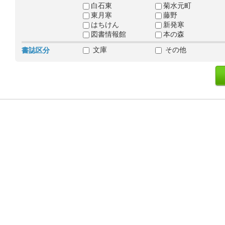
白石東
菊水元町
東月寒
藤野
はちけん
新発寒
図書情報館
本の森
文庫
その他
書誌区分