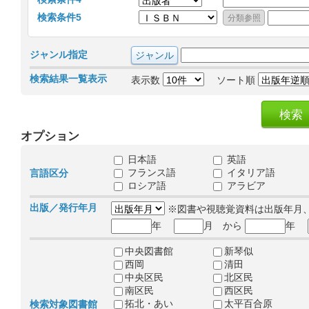
検索条件5
ジャンル指定
検索結果一覧表示
表示数
ソート順
オプション
日本語
英語
フランス語
イタリア語
言語区分
ロシア語
アラビア
出版／発行年月
※図書や視聴覚資料は出版年月
年
月 から
年
中央図書館
新琴似
西岡
清田
中央区民
北区民
南区民
西区民
拓北・あい
太平百合原
検索対象図書館