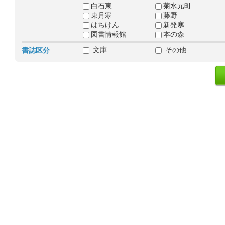
白石東
菊水元町
東月寒
藤野
はちけん
新発寒
図書情報館
本の森
文庫
その他
書誌区分