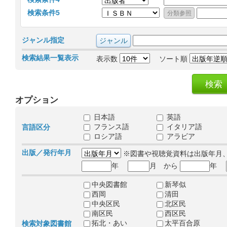
検索条件5
ジャンル指定
検索結果一覧表示
表示数
ソート順
オプション
日本語
英語
フランス語
イタリア語
言語区分
ロシア語
アラビア
出版／発行年月
※図書や視聴覚資料は出版年月
年
月 から
年
中央図書館
新琴似
西岡
清田
中央区民
北区民
南区民
西区民
拓北・あい
太平百合原
検索対象図書館