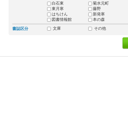
白石東
菊水元町
東月寒
藤野
はちけん
新発寒
図書情報館
本の森
文庫
その他
書誌区分