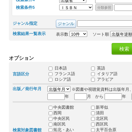
検索条件5
ジャンル指定
検索結果一覧表示
表示数
ソート順
オプション
日本語
英語
フランス語
イタリア語
言語区分
ロシア語
アラビア
出版／発行年月
※図書や視聴覚資料は出版年月
年
月 から
年
中央図書館
新琴似
西岡
清田
中央区民
北区民
南区民
西区民
拓北・あい
太平百合原
検索対象図書館