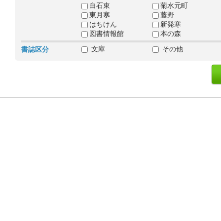
白石東
菊水元町
東月寒
藤野
はちけん
新発寒
図書情報館
本の森
文庫
その他
書誌区分