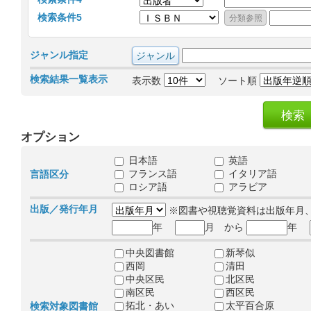
検索条件5
ジャンル指定
検索結果一覧表示
表示数
ソート順
オプション
日本語
英語
フランス語
イタリア語
言語区分
ロシア語
アラビア
出版／発行年月
※図書や視聴覚資料は出版年月
年
月 から
年
中央図書館
新琴似
西岡
清田
中央区民
北区民
南区民
西区民
拓北・あい
太平百合原
検索対象図書館