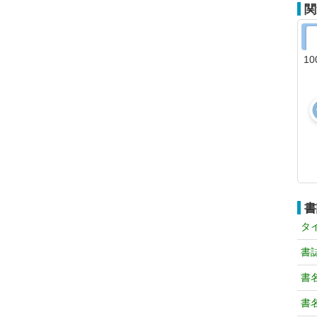
関
1
書
タ
書
書
書