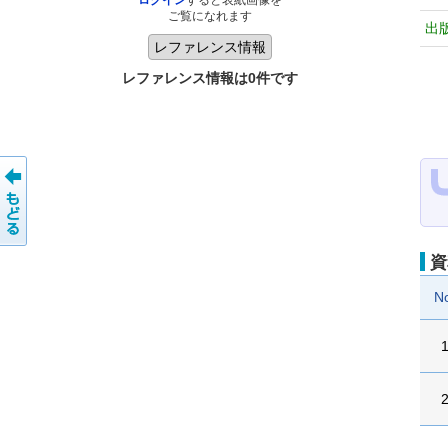
ログイン
すると表紙画像を
ご覧になれます
出
レファレンス情報は0件です
資
N