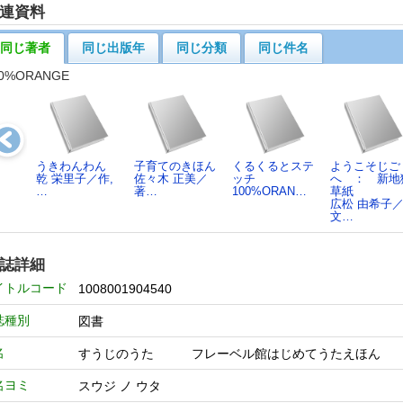
連資料
同じ著者
同じ出版年
同じ分類
同じ件名
00%ORANGE
うきわんわん
子育てのきほん
くるくるとステ
ようこそじご
乾 栄里子／作,
佐々木 正美／
ッチ
へ ： 新地
…
著…
100%ORAN…
草紙
広松 由希子
文…
誌詳細
イトルコード
1008001904540
誌種別
図書
名
すうじのうた フレーベル館はじめてうたえほ
名ヨミ
スウジ ノ ウタ