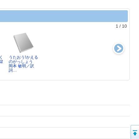
1
/
10
く
うたおう!かえる
おさんぽステッ
おわんわん
絵本原画ニャー
獄
のがっしょう
チ
乾 栄里子／作,
： 猫が歩く
岡本 敏明／訳
100%ORAN…
…
絵本…
／
詞…
100%ORAN…
ん