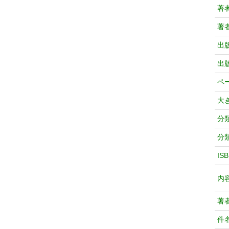
著
著
出
出
ペ
大
分
分
IS
内
著
件