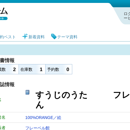
札幌市図書館 蔵書検索・予約システム
ロ
ー
約ベスト
新着資料
テーマ資料
書情報
2
1
0
蔵数
在庫数
予約数
誌情報
すうじのうた フレ
名
ん
者名
100%ORANGE／絵
版者
フレーベル館