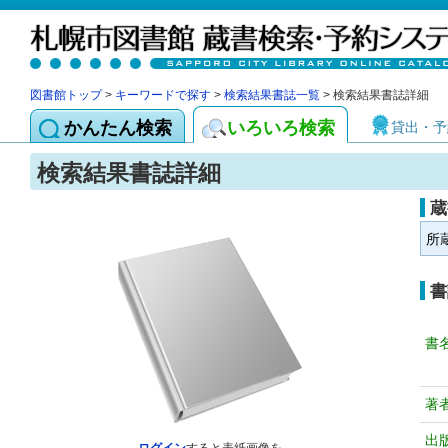
図書館トップ
>
キーワードで探す
>
検索結果書誌一覧
> 検索結果書誌詳細
かんたん検索
いろいろ検索
貸出・予
検索結果書誌詳細
蔵
所
書
書
著
出