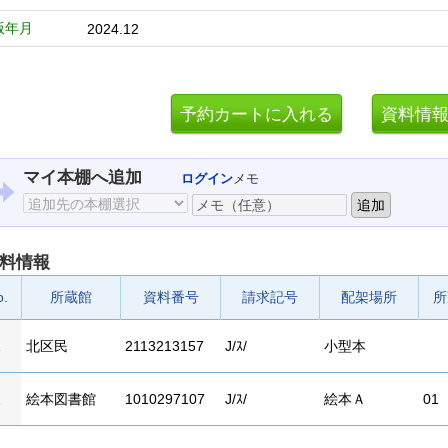
版年月
2024.12
マイ本棚へ追加
ログイン
メモ
料情報
o.
所蔵館
資料番号
請求記号
配架場所
所
1
北区民
2113213157
J/ｽ/
小型本
2
絵本図書館
1010297107
J/ｽ/
絵本Ａ
01