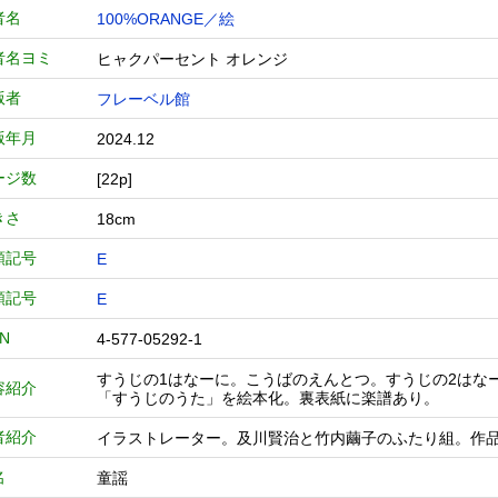
者名
100%ORANGE／絵
者名ヨミ
ヒャクパーセント オレンジ
版者
フレーベル館
版年月
2024.12
ージ数
[22p]
きさ
18cm
類記号
E
類記号
E
BN
4-577-05292-1
すうじの1はなーに。こうばのえんとつ。すうじの2はなー
容紹介
「すうじのうた」を絵本化。裏表紙に楽譜あり。
者紹介
イラストレーター。及川賢治と竹内繭子のふたり組。作
名
童謡