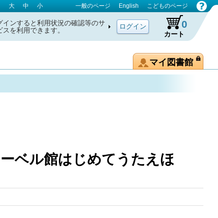
大
中
小
一般のページ
English
こどものページ
0
グインすると利用状況の確認等のサ
ビスを利用できます。
カート
マイ図書館
ーベル館はじめてうたえほ