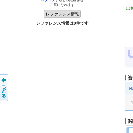
ログイン
すると表紙画像を
ご覧になれます
出
レファレンス情報は0件です
資
N
関