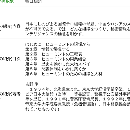
評掲載紙
毎日新聞
日本にしのびよる国際テロ組織の脅威、中国やロシアの
他の紹介)内容
が不可欠である。では、どんな組織をつくり、秘密情報
介
ンテリジェンスの極意を明かす。
はじめに ヒューミントの現場から
第１章 情報で勝負する
第２章 ヒューミントの工程表
他の紹介)目次
第３章 ヒューミントの同業組合
第４章 歴史を動かした大物スパイ
第５章 防諜体制をいかに築くか
第６章 ヒューミントのための組織と人材
吉野 準
１９３４年、北海道生まれ。東京大学経済学部卒業。１
他の紹介)著者
ビア日本大使館（当時）一等書記官、警視庁公安部外事
介
等を歴任。１９９１年に警察庁警備局長、１９９２年に
帝京大学大学院客員教授（危機管理論）、日本相撲協会監
れていたものです)