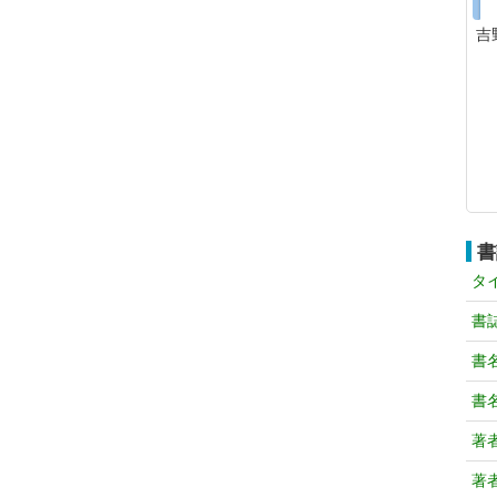
吉
書
タ
書
書
書
著
著