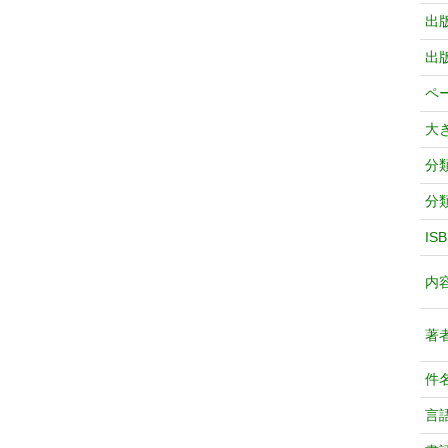
出
出
ペ
大
分
分
IS
内
著
件
言