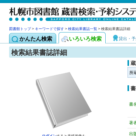
図書館トップ
>
キーワードで探す
>
検索結果書誌一覧
> 検索結果書誌詳細
かんたん検索
いろいろ検索
貸出・予
検索結果書誌詳細
蔵
所
書
書
著
出