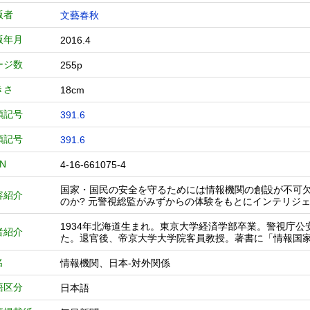
版者
文藝春秋
版年月
2016.4
ージ数
255p
きさ
18cm
類記号
391.6
類記号
391.6
BN
4-16-661075-4
国家・国民の安全を守るためには情報機関の創設が不可
容紹介
のか? 元警視総監がみずからの体験をもとにインテリジ
1934年北海道生まれ。東京大学経済学部卒業。警視庁
者紹介
た。退官後、帝京大学大学院客員教授。著書に「情報国
名
情報機関、日本-対外関係
語区分
日本語