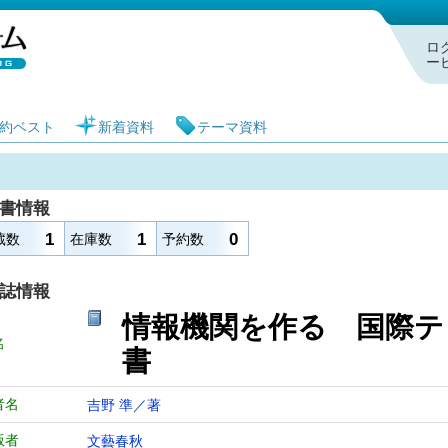
札幌市図書館 蔵書検索・予約システム
ロ
ー
約ベスト
新着資料
テーマ資料
書情報
1
1
0
蔵数
在庫数
予約数
誌情報
情報機関を作る 国際
名
書
者名
吉野 準／著
版者
文藝春秋