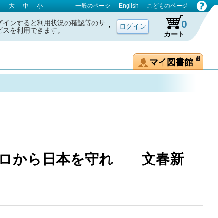
大
中
小
一般のページ
English
こどものページ
0
グインすると利用状況の確認等のサ
ビスを利用できます。
カート
マイ図書館
テロから日本を守れ 文春新