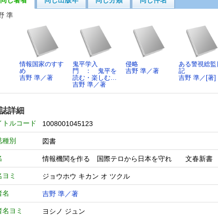
同じ著者
同じ出版年
同じ分類
同じ件名
野 準
情報国家のすす
鬼平学入
侵略
ある警視総監
め
門 ： 鬼平を
吉野 準／著
記
吉野 準／著
読む・楽しむ…
吉野 準／[著]
吉野 準／著
誌詳細
イトルコード
1008001045123
誌種別
図書
名
情報機関を作る 国際テロから日本を守れ 文春
名ヨミ
ジョウホウ キカン オ ツクル
者名
吉野 準／著
者名ヨミ
ヨシノ ジュン