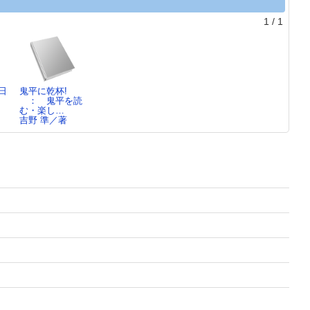
1
/
1
日
鬼平に乾杯!
： 鬼平を読
む・楽し…
吉野 準／著
新書