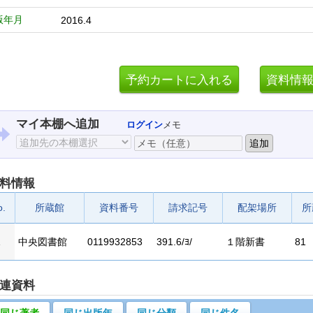
版年月
2016.4
マイ本棚へ追加
ログイン
メモ
料情報
o.
所蔵館
資料番号
請求記号
配架場所
所
1
中央図書館
0119932853
391.6/ﾖ/
１階新書
81
連資料