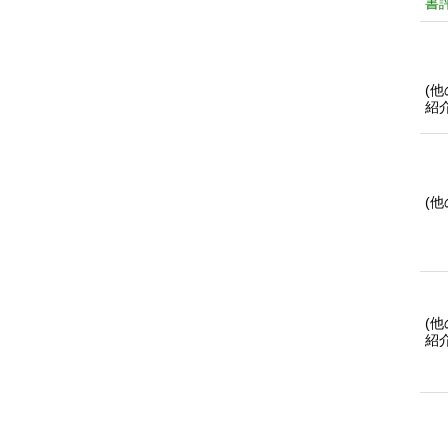
書
(
紹
(
(
紹