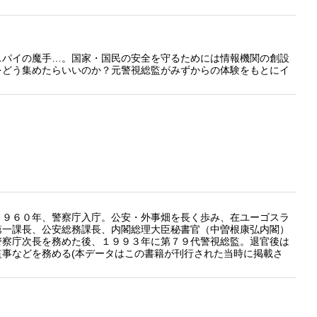
スパイの魔手…。国家・国民の安全を守るためには情報機関の創設
をどう集めたらいいのか？元警視総監がみずからの体験をもとにイ
９６０年、警察庁入庁。公安・外事畑を長く歩み、在ユーゴスラ
第一課長、公安総務課長、内閣総理大臣秘書官（中曽根康弘内閣）
警察庁次長を務めた後、１９９３年に第７９代警視総監。退官後は
事などを務める(本データはこの書籍が刊行された当時に掲載さ