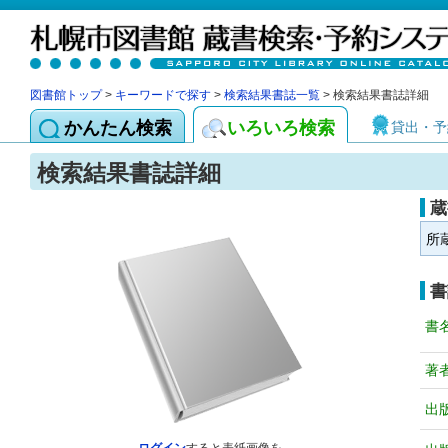
図書館トップ
>
キーワードで探す
>
検索結果書誌一覧
> 検索結果書誌詳細
かんたん検索
いろいろ検索
貸出・予
検索結果書誌詳細
蔵
所
書
書
著
出