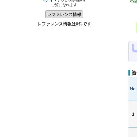
ログイン
すると表紙画像を
出
ご覧になれます
レファレンス情報は0件です
資
No.
1