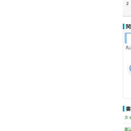
2
関
丸
書
タ
書