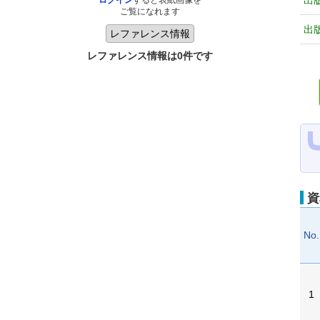
出
ログイン
すると表紙画像を
ご覧になれます
出
レファレンス情報は0件です
資
No.
1