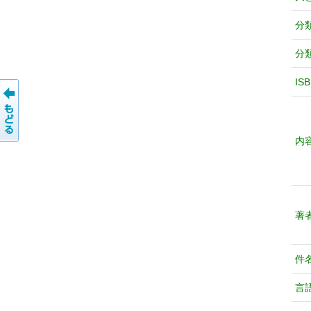
分
分
IS
内
著
件
言