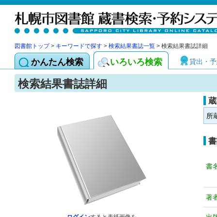
図書館トップ
>
キーワードで探す
>
検索結果書誌一覧
> 検索結果書誌詳細
かんたん検索
いろいろ検索
貸出・予
検索結果書誌詳細
蔵
所
書
書
著