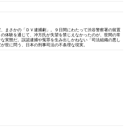
家、まさかの「ＤＶ逮捕劇」。９日間にわたって渋谷警察署の留置
この体験を通じて、冲方氏が失望を禁じえなかったのが、世間の常
奇な実態だ。誤認逮捕や冤罪を生み出しかねない「司法組織の悪し
家が世に問う、日本の刑事司法の不条理な現実。