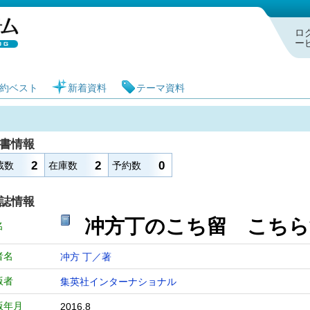
札幌市図書館 蔵書検索・予約システム
ロ
ー
約ベスト
新着資料
テーマ資料
書情報
2
2
0
蔵数
在庫数
予約数
誌情報
冲方丁のこち留 こ
名
者名
冲方 丁／著
版者
集英社インターナショナル
版年月
2016.8