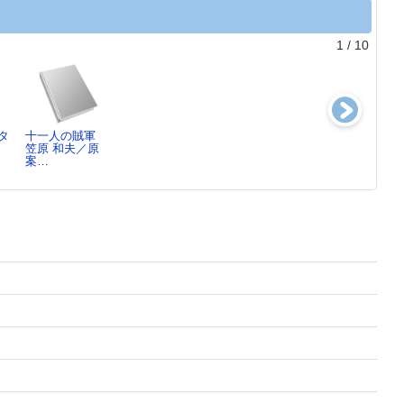
1
/
10
タ
十一人の賊軍
剣樹抄[3]
マルドゥック・
月と日の后上
笠原 和夫／原
冲方 丁／著
アノニマス9
冲方 丁／著
案…
冲方 丁／著