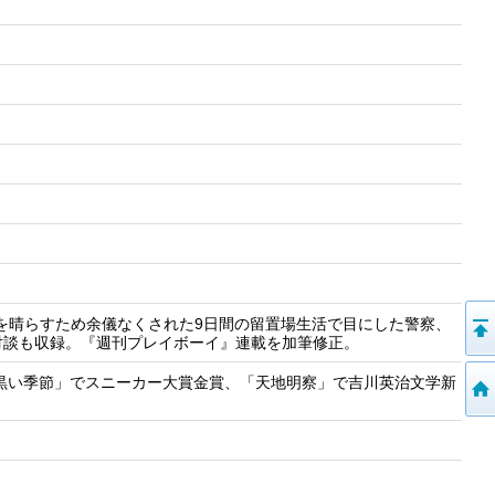
を晴らすため余儀なくされた9日間の留置場生活で目にした警察、
対談も収録。『週刊プレイボーイ』連載を加筆修正。
「黒い季節」でスニーカー大賞金賞、「天地明察」で吉川英治文学新