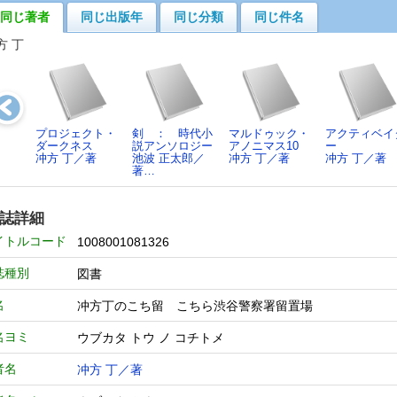
同じ著者
同じ出版年
同じ分類
同じ件名
方 丁
プロジェクト・
剣 ： 時代小
マルドゥック・
アクティベイ
ダークネス
説アンソロジー
アノニマス10
ー
冲方 丁／著
池波 正太郎／
冲方 丁／著
冲方 丁／著
著…
誌詳細
イトルコード
1008001081326
誌種別
図書
名
冲方丁のこち留 こちら渋谷警察署留置場
名ヨミ
ウブカタ トウ ノ コチトメ
者名
冲方 丁／著