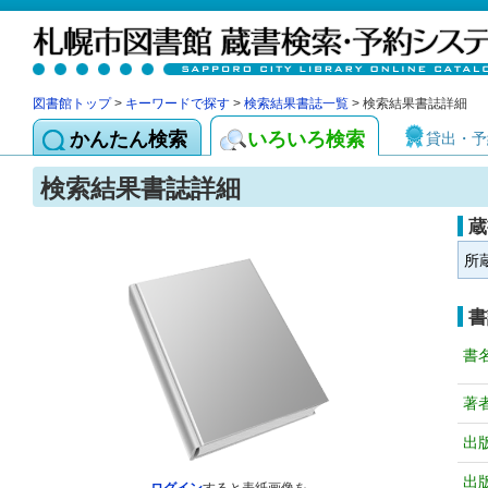
図書館トップ
>
キーワードで探す
>
検索結果書誌一覧
> 検索結果書誌詳細
かんたん検索
いろいろ検索
貸出・予
検索結果書誌詳細
蔵
所
書
書
著
出
出