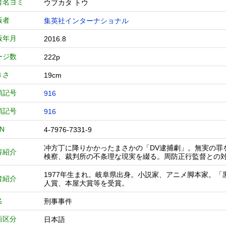
者名ヨミ
ウブカタ トウ
版者
集英社インターナショナル
版年月
2016.8
ージ数
222p
きさ
19cm
類記号
916
類記号
916
BN
4-7976-7331-9
冲方丁に降りかかったまさかの「DV逮捕劇」。無実の罪
容紹介
検察、裁判所の不条理な現実を綴る。周防正行監督との
1977年生まれ。岐阜県出身。小説家、アニメ脚本家。
者紹介
人賞、本屋大賞等を受賞。
名
刑事事件
語区分
日本語