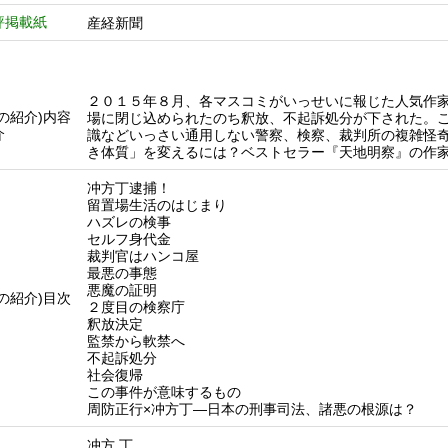
評掲載紙
産経新聞
２０１５年８月、各マスコミがいっせいに報じた人気作
他の紹介)内容
場に閉じ込められたのち釈放、不起訴処分が下された。
介
識などいっさい通用しない警察、検察、裁判所の複雑怪
き体質」を変えるには？ベストセラー『天地明察』の作
冲方丁逮捕！
留置場生活のはじまり
ハズレの検事
セルフ身代金
裁判官はハンコ屋
最悪の事態
悪魔の証明
他の紹介)目次
２度目の検察庁
釈放決定
監禁から軟禁へ
不起訴処分
社会復帰
この事件が意味するもの
周防正行×冲方丁―日本の刑事司法、諸悪の根源は？
冲方 丁