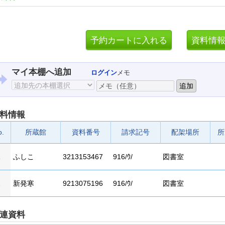
マイ本棚へ追加
ログイン
メモ
料情報
o.
所蔵館
資料番号
請求記号
配架場所
所
1
ふしこ
3213153467
916/ｳ/
図書室
2
新発寒
9213075196
916/ｳ/
図書室
連資料