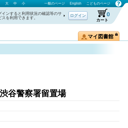
大
中
小
一般のページ
English
こどものページ
0
グインすると利用状況の確認等のサ
ビスを利用できます。
カート
マイ図書館
ちら渋谷警察署留置場