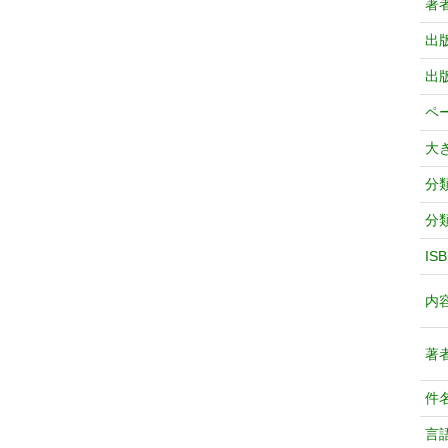
著
出
出
ペ
大
分
分
IS
内
著
件
言