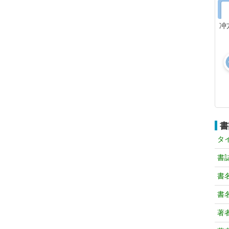
冲
書
タ
書
書
書
著