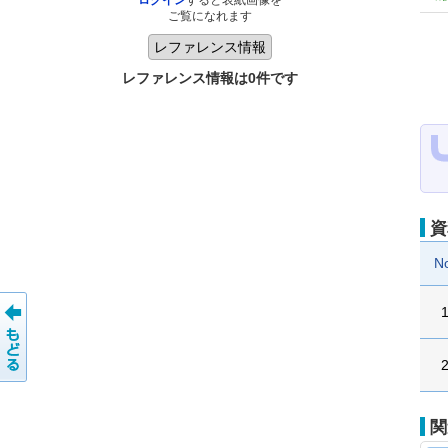
ログイン
すると表紙画像を
ご覧になれます
レファレンス情報は0件です
資
N
関