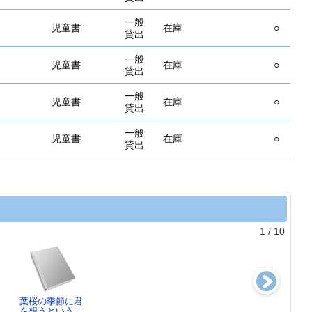
一般
児童書
在庫
○
貸出
一般
児童書
在庫
○
貸出
一般
児童書
在庫
○
貸出
一般
児童書
在庫
○
貸出
1
/
10
葉桜の季節に君
ぐりとぐら
夜明けの街で
れっしゃのたび
を想うというこ
中川 李枝子／
東野 圭吾／著
工藤 ノリコ／