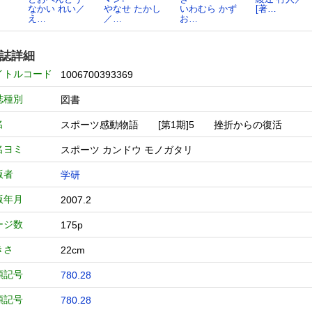
なかい れい／
やなせ たかし
いわむら かず
[著…
え…
／…
お…
誌詳細
イトルコード
1006700393369
誌種別
図書
名
スポーツ感動物語 [第1期]5 挫折からの復活
名ヨミ
スポーツ カンドウ モノガタリ
版者
学研
版年月
2007.2
ージ数
175p
きさ
22cm
類記号
780.28
類記号
780.28