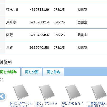
5
菊水元町
4310313129
J78/ｽ/5
図書室
6
東月寒
5210288014
J78/ｽ/5
図書室
7
藤野
6210483456
J78/ｽ/5
図書室
8
星置
9312040158
J78/ｽ/5
図書室
連資料
同じ出版年
同じ分類
同じ件名
07
おばけのマール
ぼく、アンパン
14ひきのもちつ
十角館の殺人
とおべんとう
マン!
き
綾辻 行人／