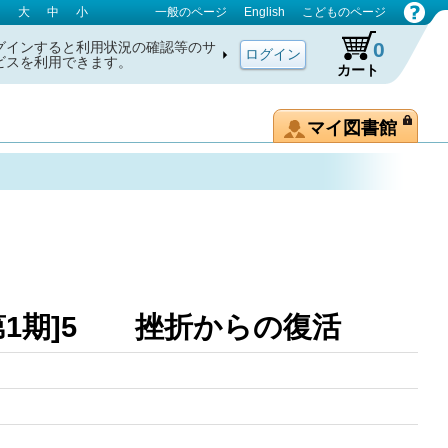
大
中
小
一般のページ
English
こどものページ
0
グインすると利用状況の確認等のサ
ビスを利用できます。
カート
マイ図書館
第1期]5 挫折からの復活