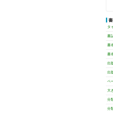
書
タ
書
書
書
出
出
ペ
大
分
分