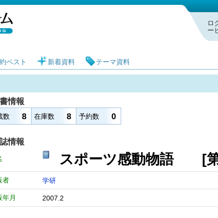
札幌市図書館 蔵書検索・予約システム
ロ
ー
約ベスト
新着資料
テーマ資料
書情報
8
8
0
蔵数
在庫数
予約数
誌情報
スポーツ感動物語 [
名
版者
学研
版年月
2007.2