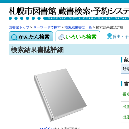
図書館トップ
>
キーワードで探す
>
検索結果書誌一覧
> 検索結果書誌詳細
かんたん検索
いろいろ検索
貸出・予
検索結果書誌詳細
蔵
所
書
書
出
出