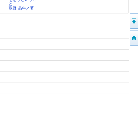
と
さ…
歌野 晶午／著