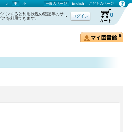
大
中
小
一般のページ
English
こどものページ
0
グインすると利用状況の確認等のサ
ビスを利用できます。
カート
マイ図書館