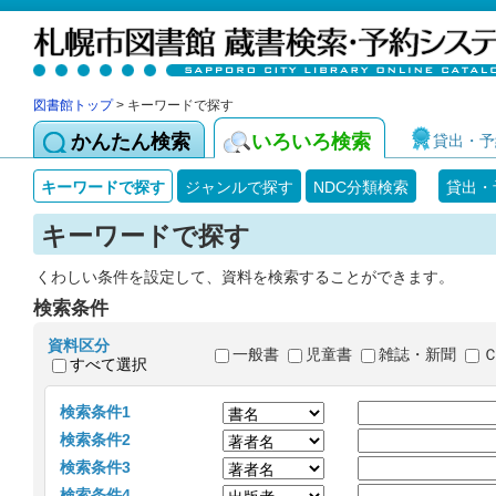
図書館トップ
> キーワードで探す
かんたん検索
いろいろ検索
貸出・予
キーワードで探す
ジャンルで探す
NDC分類検索
貸出・
キーワードで探す
くわしい条件を設定して、資料を検索することができます。
検索条件
資料区分
一般書
児童書
雑誌・新聞
すべて選択
検索条件1
検索条件2
検索条件3
検索条件4