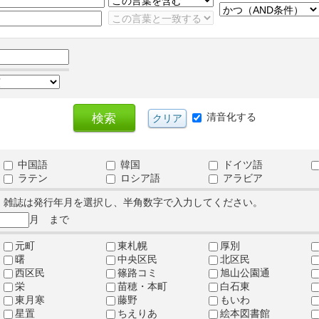
清音化する
中国語
韓国
ドイツ語
ラテン
ロシア語
アラビア
、雑誌は発行年月を選択し、半角数字で入力してください。
月 まで
元町
東札幌
厚別
曙
中央区民
北区民
西区民
篠路コミ
旭山公園通
栄
苗穂・本町
白石東
東月寒
藤野
もいわ
星置
ちえりあ
絵本図書館