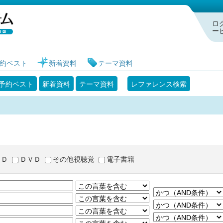
札幌市図書館 蔵書検索・予約システム
ロ
ー
約ベスト
新着資料
テーマ資料
予約ベスト
新着資料
テーマ資料
レファレンス検索
ＣＤ
ＤＶＤ
その他視聴覚
電子書籍