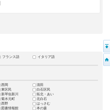
フランス語
イタリア語
西岡
清田
東区民
白石区民
新琴似新川
拓北・あい
菊水元町
北白石
西野
はっさむ
図書情報館
本の森