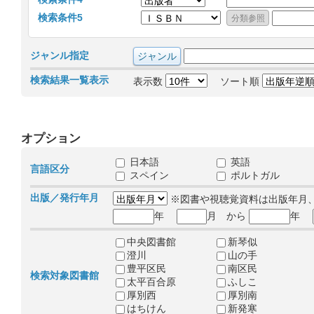
検索条件5
ジャンル指定
検索結果一覧表示
表示数
ソート順
オプション
日本語
英語
言語区分
スペイン
ポルトガル
出版／発行年月
※図書や視聴覚資料は出版年月
年
月 から
年
中央図書館
新琴似
澄川
山の手
豊平区民
南区民
検索対象図書館
太平百合原
ふしこ
厚別西
厚別南
はちけん
新発寒