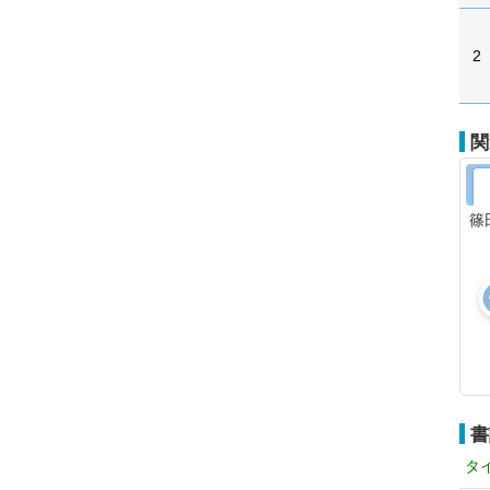
2
関
篠
書
タ