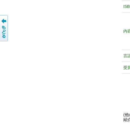
IS
内
言
受
(
紹