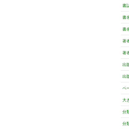
書
書
書
著
著
出
出
ペ
大
分
分