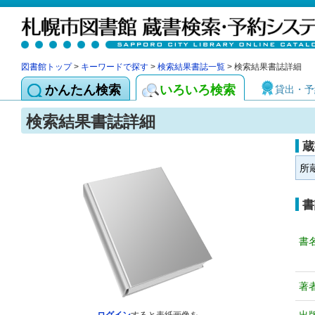
図書館トップ
>
キーワードで探す
>
検索結果書誌一覧
> 検索結果書誌詳細
かんたん検索
いろいろ検索
貸出・予
検索結果書誌詳細
蔵
所
書
書
著