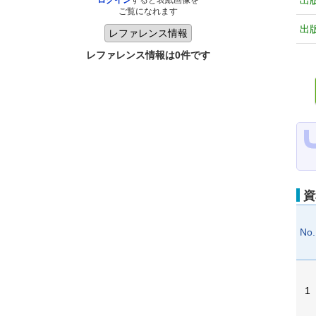
出
ログイン
すると表紙画像を
ご覧になれます
出
レファレンス情報は0件です
資
No.
1