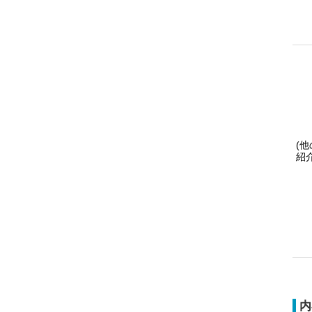
(
紹
内