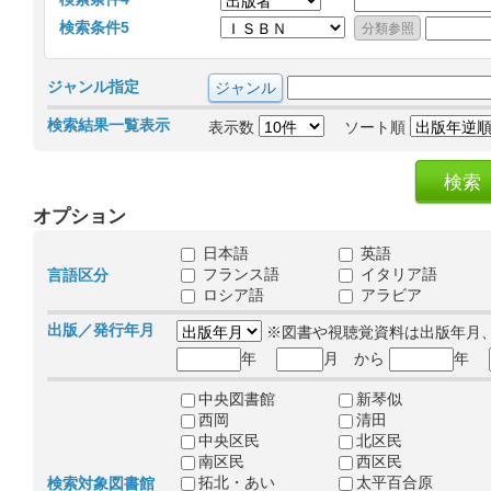
検索条件5
ジャンル指定
検索結果一覧表示
表示数
ソート順
オプション
日本語
英語
フランス語
イタリア語
言語区分
ロシア語
アラビア
出版／発行年月
※図書や視聴覚資料は出版年月
年
月 から
年
中央図書館
新琴似
西岡
清田
中央区民
北区民
南区民
西区民
拓北・あい
太平百合原
検索対象図書館