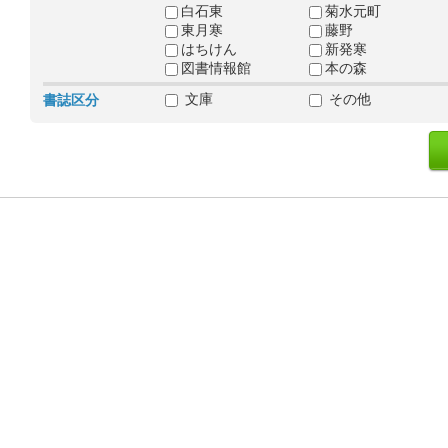
白石東
菊水元町
東月寒
藤野
はちけん
新発寒
図書情報館
本の森
文庫
その他
書誌区分