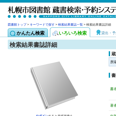
図書館トップ
>
キーワードで探す
>
検索結果書誌一覧
> 検索結果書誌詳細
かんたん検索
いろいろ検索
貸出・予
検索結果書誌詳細
蔵
所
書
書
著