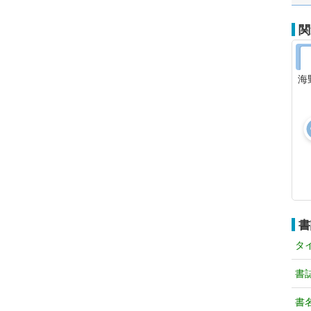
関
海
書
タ
書
書