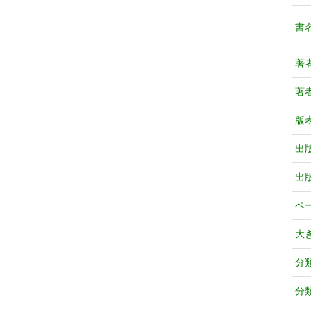
書
著
著
版
出
出
ペ
大
分
分