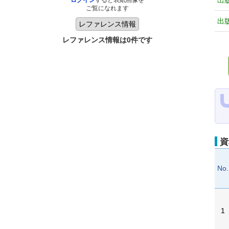
出
ログイン
すると表紙画像を
ご覧になれます
出
レファレンス情報は0件です
資
No.
1