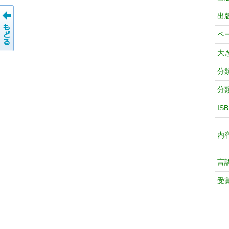
出
ペ
大
分
分
IS
内
言
受