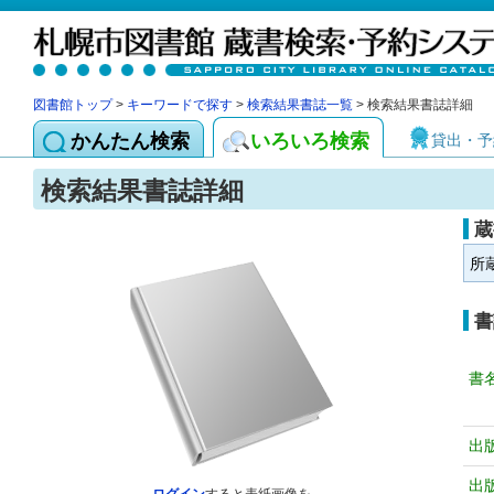
図書館トップ
>
キーワードで探す
>
検索結果書誌一覧
> 検索結果書誌詳細
かんたん検索
いろいろ検索
貸出・予
検索結果書誌詳細
蔵
所
書
書
出
出