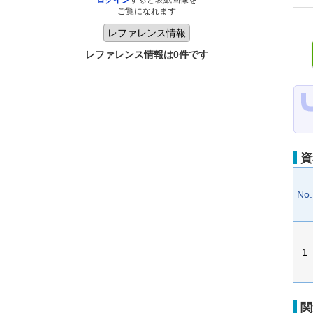
ログイン
すると表紙画像を
ご覧になれます
レファレンス情報は0件です
資
No.
1
関