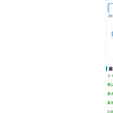
20
書
タ
書
書
書
出