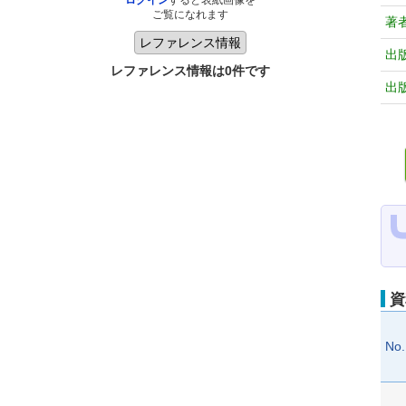
ログイン
すると表紙画像を
ご覧になれます
著
出
レファレンス情報は0件です
出
資
No.