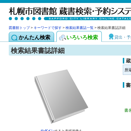
図書館トップ
>
キーワードで探す
>
検索結果書誌一覧
> 検索結果書誌詳細
かんたん検索
いろいろ検索
貸出・予
検索結果書誌詳細
蔵
所
書
書