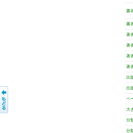
書
書
著
著
著
著
出
出
ペ
大
分
分