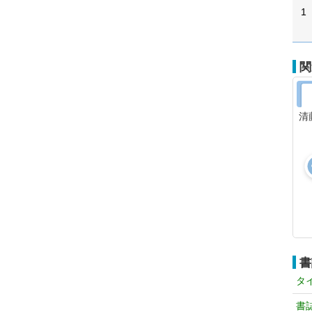
1
関
清
書
タ
書