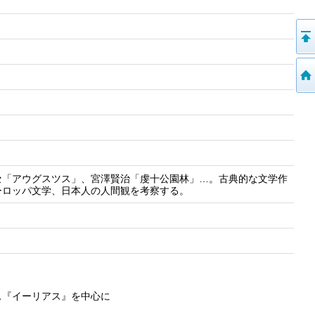
セ「アウグスツス」、宮澤賢治「虔十公園林」…。古典的な文学作
ーロッパ文学、日本人の人間観を考察する。
ス『イーリアス』を中心に