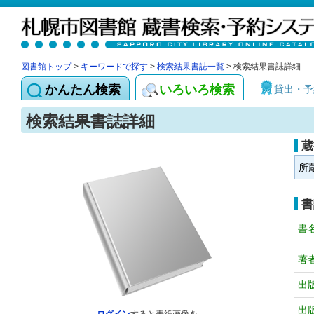
図書館トップ
>
キーワードで探す
>
検索結果書誌一覧
> 検索結果書誌詳細
かんたん検索
いろいろ検索
貸出・予
検索結果書誌詳細
蔵
所
書
書
著
出
出