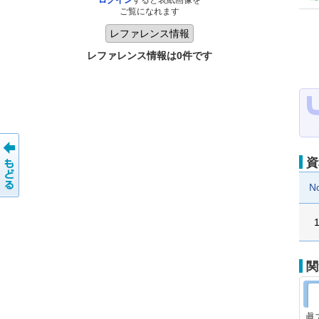
ログイン
すると表紙画像を
ご覧になれます
レファレンス情報は0件です
資
N
関
眞