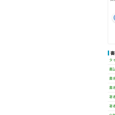
書
タ
書
書
書
著
著