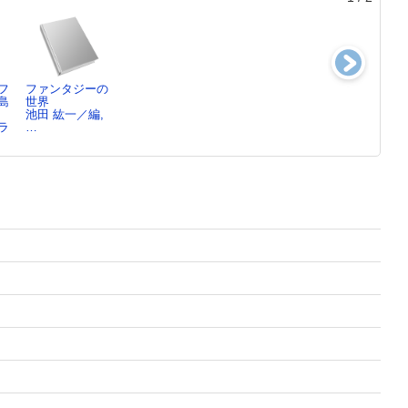
フ
ファンタジーの
教会ねずみのク
ねこのサムソン
教会ねずみ、宇
島
世界
リスマス
海外ロケに
宙飛行士になる
池田 紘一／編,
グレアム・オー
グレアム・オー
グレアム・オー
ラ
…
ク…
ク…
ク…