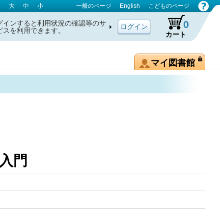
大
中
小
一般のページ
English
こどものページ
0
グインすると利用状況の確認等のサ
ビスを利用できます。
カート
マイ図書館
 哲学入門