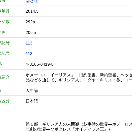
版者
南窓社
版年月
2014.5
ージ数
292p
きさ
20cm
類記号
113
類記号
113
BN
4-8165-0419-8
ホメーロス「イーリアス」、旧約聖書、新約聖書、ヘッ
容紹介
品などを通して、ギリシア人、ユダヤ・キリスト教、ヨ
名
人生論
語区分
日本語
第１部 ギリシア人の人間観（叙事詩の世界―ホメーロ
悲劇の世界―ソポクレス『オイディプス王』）