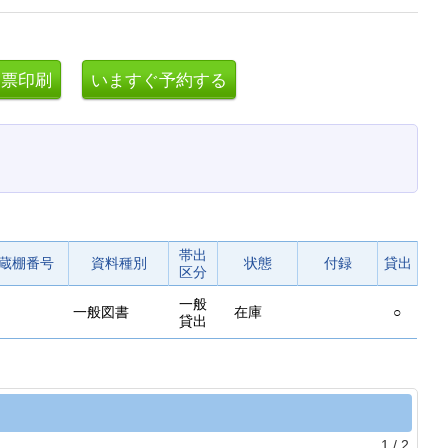
帯出
蔵棚番号
資料種別
状態
付録
貸出
区分
一般
一般図書
在庫
○
貸出
1
/
2