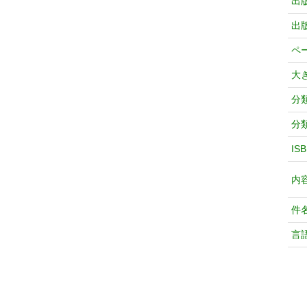
出
出
ペ
大
分
分
IS
内
件
言