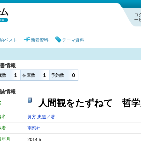
札幌市図書館 蔵書検索・予約システム
ロ
ー
約ベスト
新着資料
テーマ資料
書情報
1
1
0
蔵数
在庫数
予約数
誌情報
人間観をたずねて
名
者名
眞方 忠道／著
版者
南窓社
版年月
2014.5