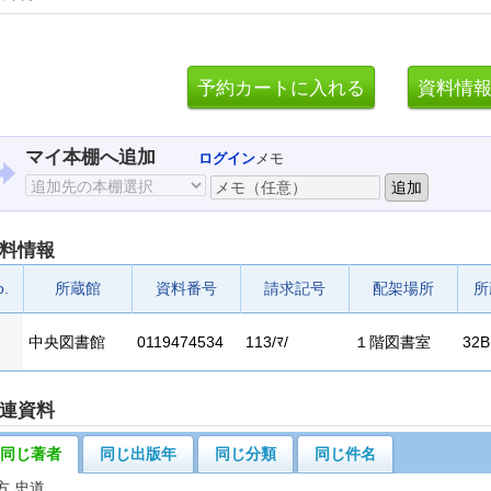
マイ本棚へ追加
ログイン
メモ
料情報
o.
所蔵館
資料番号
請求記号
配架場所
所
1
中央図書館
0119474534
113/ﾏ/
１階図書室
32B
連資料
同じ著者
同じ出版年
同じ分類
同じ件名
方 忠道