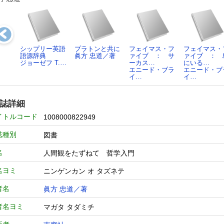
シップリー英語
プラトンと共に
フェイマス・フ
フェイマス・
語源辞典
眞方 忠道／著
ァイブ ： サ
ァイブ ： 
ジョーゼフ T.…
ーカス…
にいる…
エニード・ブラ
エニード・ブ
イ…
イ…
誌詳細
イトルコード
1008000822949
誌種別
図書
名
人間観をたずねて 哲学入門
名ヨミ
ニンゲンカン オ タズネテ
者名
眞方 忠道／著
者名ヨミ
マガタ タダミチ