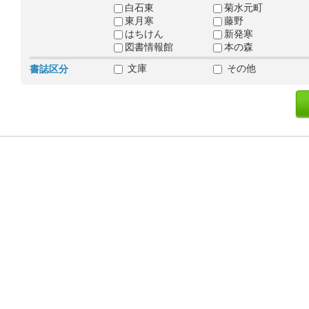
白石東
菊水元町
東月寒
藤野
はちけん
新発寒
図書情報館
本の森
文庫
その他
書誌区分