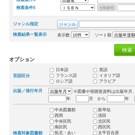
検索条件5
ジャンル指定
検索結果一覧表示
表示数
ソート順
オプション
日本語
英語
フランス語
イタリア語
言語区分
ロシア語
アラビア
出版／発行年月
※図書や視聴覚資料は出版年月
年
月 から
年
中央図書館
新琴似
西岡
清田
中央区民
北区民
南区民
西区民
拓北・あい
太平百合原
検索対象図書館