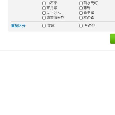
白石東
菊水元町
東月寒
藤野
はちけん
新発寒
図書情報館
本の森
文庫
その他
書誌区分