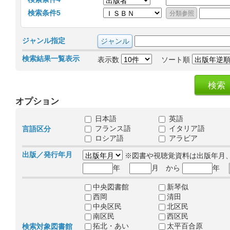
検索条件5
ジャンル指定
検索結果一覧表示
表示数
ソート順
オプション
日本語
英語
フランス語
イタリア語
言語区分
ロシア語
アラビア
出版／発行年月
※図書や視聴覚資料は出版年月
年
月 から
年
中央図書館
新琴似
西岡
清田
中央区民
北区民
南区民
西区民
拓北・あい
太平百合原
検索対象図書館