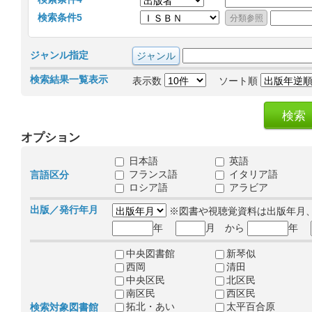
検索条件5
ジャンル指定
検索結果一覧表示
表示数
ソート順
オプション
日本語
英語
フランス語
イタリア語
言語区分
ロシア語
アラビア
出版／発行年月
※図書や視聴覚資料は出版年月
年
月 から
年
中央図書館
新琴似
西岡
清田
中央区民
北区民
南区民
西区民
拓北・あい
太平百合原
検索対象図書館