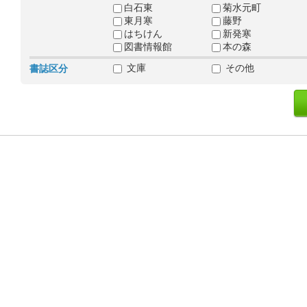
白石東
菊水元町
東月寒
藤野
はちけん
新発寒
図書情報館
本の森
文庫
その他
書誌区分