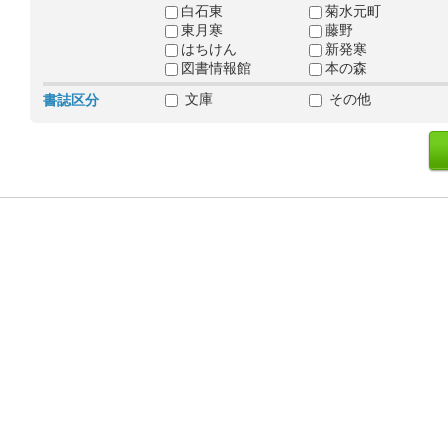
白石東
菊水元町
東月寒
藤野
はちけん
新発寒
図書情報館
本の森
文庫
その他
書誌区分