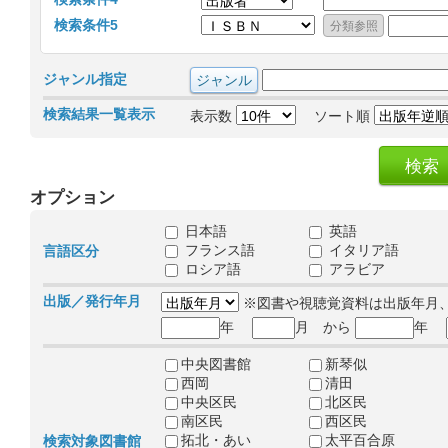
検索条件5
ジャンル指定
検索結果一覧表示
表示数
ソート順
オプション
日本語
英語
フランス語
イタリア語
言語区分
ロシア語
アラビア
出版／発行年月
※図書や視聴覚資料は出版年月
年
月 から
年
中央図書館
新琴似
西岡
清田
中央区民
北区民
南区民
西区民
拓北・あい
太平百合原
検索対象図書館