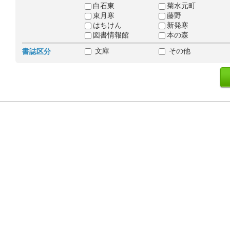
白石東
菊水元町
東月寒
藤野
はちけん
新発寒
図書情報館
本の森
文庫
その他
書誌区分