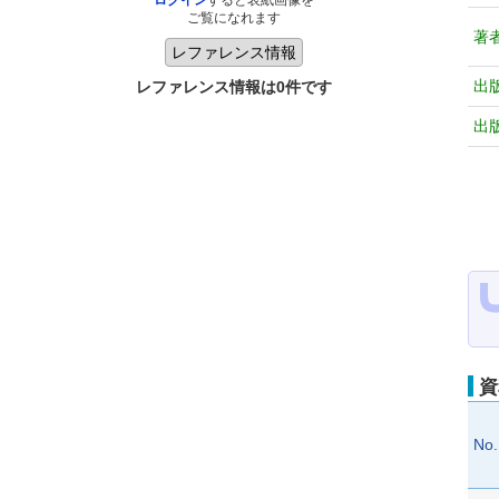
ログイン
すると表紙画像を
ご覧になれます
著
出
レファレンス情報は0件です
出
資
No.