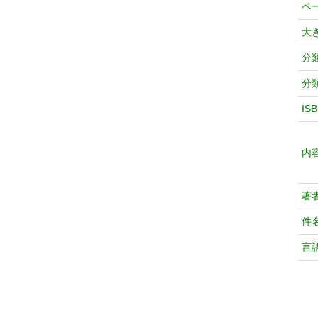
ペ
大
分
分
IS
内
著
件
言