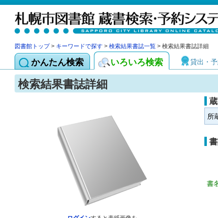
図書館トップ
>
キーワードで探す
>
検索結果書誌一覧
> 検索結果書誌詳細
かんたん検索
いろいろ検索
貸出・予
検索結果書誌詳細
蔵
所
書
書