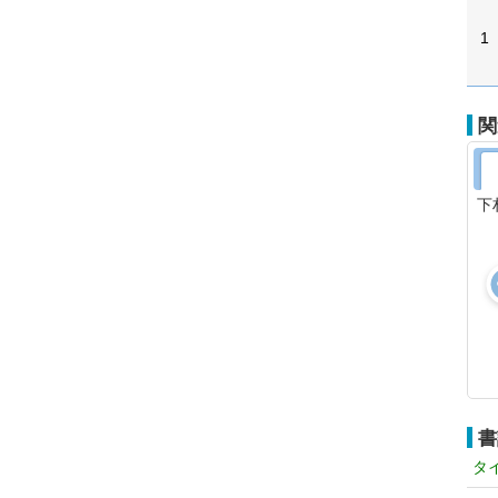
1
関
下
書
タ