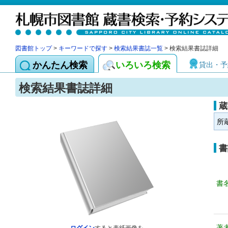
図書館トップ
>
キーワードで探す
>
検索結果書誌一覧
> 検索結果書誌詳細
かんたん検索
いろいろ検索
貸出・予
検索結果書誌詳細
蔵
所
書
書
著