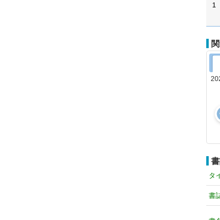
1
関
20
書
タ
書