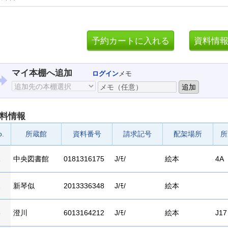
マイ本棚へ追加
ログイン
メモ
料情報
o.
所蔵館
資料番号
請求記号
配架場所
所
1
中央図書館
0181316175
J/ﾓ/
絵本
4A
2
新琴似
2013336348
J/ﾓ/
絵本
3
澄川
6013164212
J/ﾓ/
絵本
J17