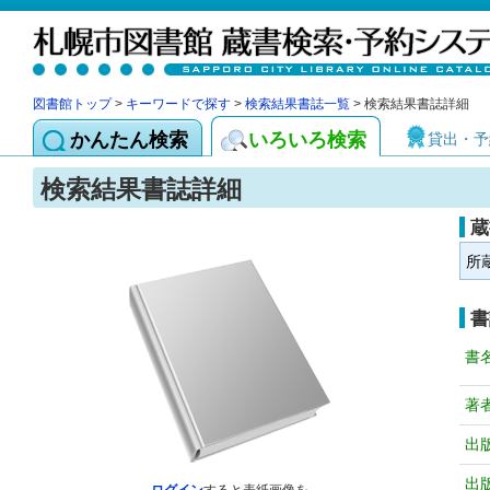
図書館トップ
>
キーワードで探す
>
検索結果書誌一覧
> 検索結果書誌詳細
かんたん検索
いろいろ検索
貸出・予
検索結果書誌詳細
蔵
所
書
書
著
出
出