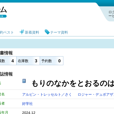
札幌市図書館 蔵書検索・予約システム
ロ
ー
約ベスト
新着資料
テーマ資料
書情報
4
3
0
蔵数
在庫数
予約数
誌情報
もりのなかをとお
名
者名
アルビン・トレッセルト／さく
ロジャー・デュボア
版者
好学社
版年月
2024.12