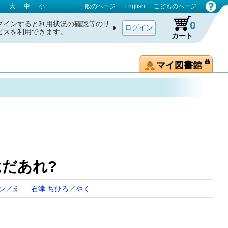
大
中
小
一般のページ
English
こどものページ
0
グインすると利用状況の確認等のサ
ビスを利用できます。
カート
マイ図書館
るのはだあれ?
ザン／え
石津 ちひろ／やく