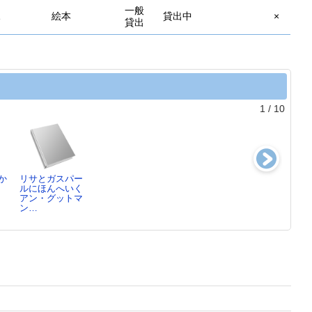
一般
絵本
貸出中
×
貸出
1
/
10
か
リサとガスパー
アナトールとお
クリスマスのく
そらのさんぽ
ルにほんへいく
もちゃ屋さん
つした
石津 ちひろ／
アン・グットマ
イブ・タイタス
エリナー・ファ
詩…
ン…
／…
ー…