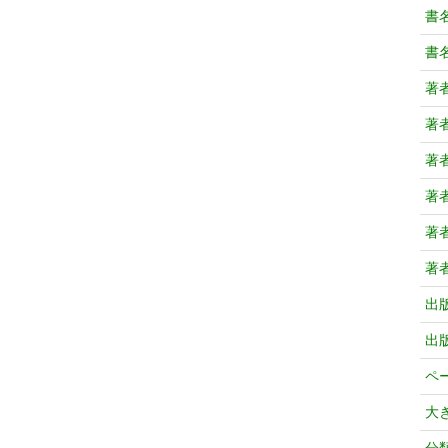
書
書
著
著
著
著
著
著
出
出
ペ
大