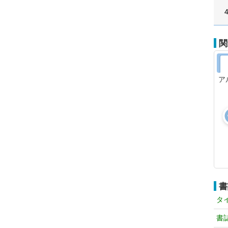
関
ア
書
タ
書