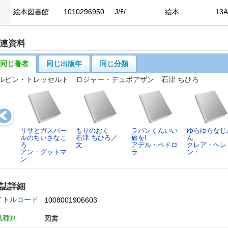
4
絵本図書館
1010296950
J/ﾓ/
絵本
13A
連資料
同じ著者
同じ出版年
同じ分類
ルビン・トレッセルト ロジャー・デュボアザン 石津 ちひろ
リサとガスパー
もりのおく
ラパンくんいい
ゆらゆらなじ
ルのちいさなこ
石津 ちひろ／
旅を!
ん
ろ
文…
アデル・ペドロ
クレア・ヘレ
アン・グットマ
ラ…
ン・…
ン…
誌詳細
イトルコード
1008001906603
誌種別
図書