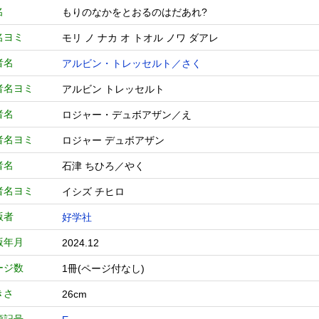
名
もりのなかをとおるのはだあれ?
名ヨミ
モリ ノ ナカ オ トオル ノワ ダアレ
者名
アルビン・トレッセルト／さく
者名ヨミ
アルビン トレッセルト
者名
ロジャー・デュボアザン／え
者名ヨミ
ロジャー デュボアザン
者名
石津 ちひろ／やく
者名ヨミ
イシズ チヒロ
版者
好学社
版年月
2024.12
ージ数
1冊(ページ付なし)
きさ
26cm