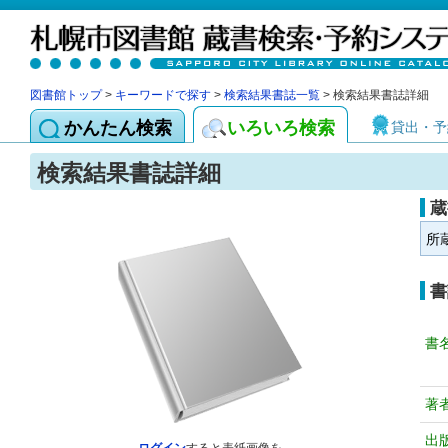
図書館トップ
>
キーワードで探す
>
検索結果書誌一覧
> 検索結果書誌詳細
かんたん検索
いろいろ検索
貸出・予
検索結果書誌詳細
蔵
所
書
書
著
出