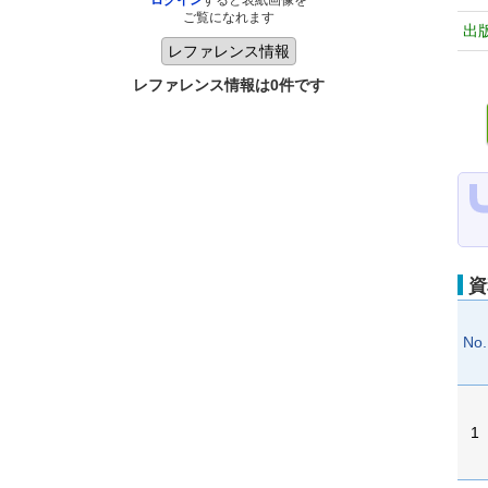
ログイン
すると表紙画像を
ご覧になれます
出
レファレンス情報は0件です
資
No.
1