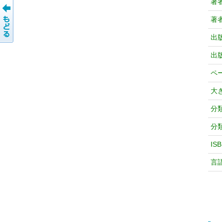
著
著
出
出
ペ
大
分
分
IS
言