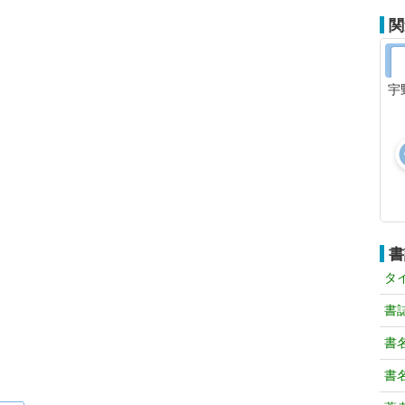
関
宇
書
タ
書
書
書