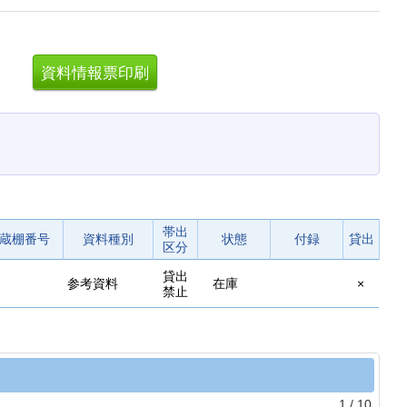
。
帯出
蔵棚番号
資料種別
状態
付録
貸出
区分
貸出
参考資料
在庫
×
禁止
1
/
10