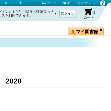
大
中
小
一般のページ
English
こどものページ
0
グインすると利用状況の確認等のサ
ビスを利用できます。
カート
マイ図書館
集 2020