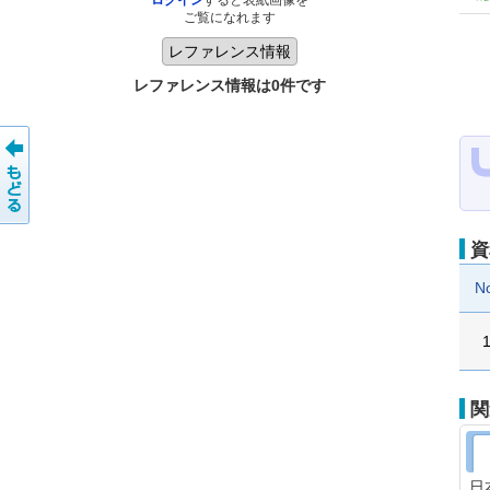
ログイン
すると表紙画像を
ご覧になれます
レファレンス情報は0件です
資
N
関
日