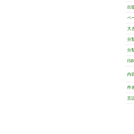
出
ペ
大
分
分
IS
内
件
言