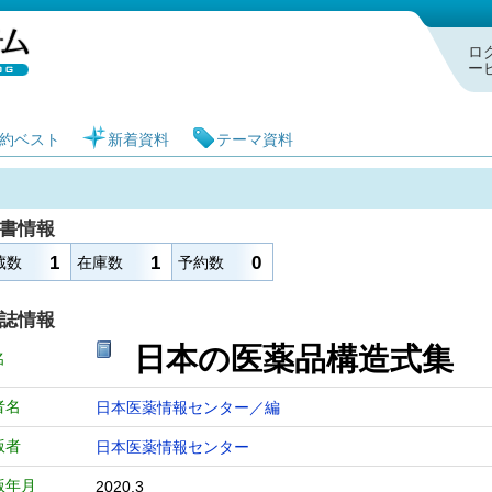
札幌市図書館 蔵書検索・予約システム
ロ
ー
約ベスト
新着資料
テーマ資料
書情報
1
1
0
蔵数
在庫数
予約数
誌情報
日本の医薬品構造式
名
者名
日本医薬情報センター／編
版者
日本医薬情報センター
版年月
2020.3