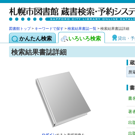
図書館トップ
>
キーワードで探す
>
検索結果書誌一覧
> 検索結果書誌詳細
かんたん検索
いろいろ検索
貸出・予
検索結果書誌詳細
蔵
所
書
書
著
出
出