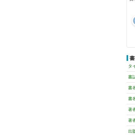
書
タ
書
書
書
著
著
出