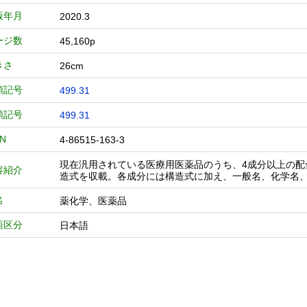
版年月
2020.3
ージ数
45,160p
きさ
26cm
類記号
499.31
類記号
499.31
BN
4-86515-163-3
現在汎用されている医療用医薬品のうち、4成分以上の配
容紹介
造式を収載。各成分には構造式に加え、一般名、化学名
名
薬化学、医薬品
語区分
日本語