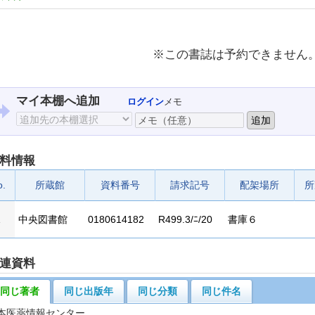
※この書誌は予約できません
マイ本棚へ追加
ログイン
メモ
料情報
o.
所蔵館
資料番号
請求記号
配架場所
所
1
中央図書館
0180614182
R499.3/ﾆ/20
書庫６
連資料
同じ著者
同じ出版年
同じ分類
同じ件名
本医薬情報センター