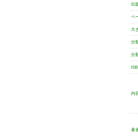
出
ペ
大
分
分
IS
内
著