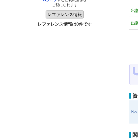
ログイン
すると表紙画像を
ご覧になれます
出
出
レファレンス情報は0件です
資
No
関