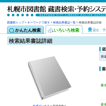
図書館トップ
>
キーワードで探す
>
検索結果書誌一覧
> 検索結果書誌詳細
かんたん検索
いろいろ検索
貸出・予
検索結果書誌詳細
蔵
所
書
書
著