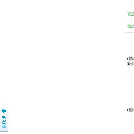
言
書
(
紹
(