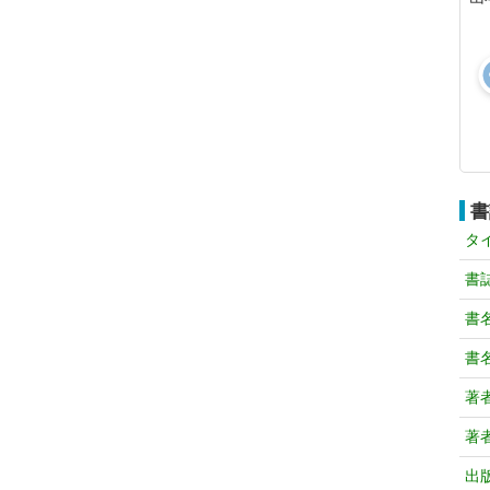
書
タ
書
書
書
著
著
出