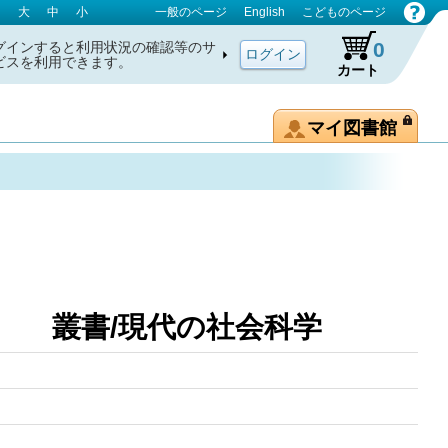
大
中
小
一般のページ
English
こどものページ
0
グインすると利用状況の確認等のサ
ビスを利用できます。
カート
マイ図書館
層 叢書/現代の社会科学