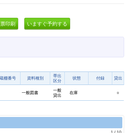
帯出
蔵棚番号
資料種別
状態
付録
貸出
区分
一般
一般図書
在庫
○
貸出
1
/
10