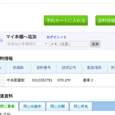
マイ本棚へ追加
ログイン
メモ
料情報
o.
所蔵館
資料番号
請求記号
配架場所
所
1
中央図書館
0112202791
070.2/ﾔ/
書庫２
連資料
同じ著者
同じ出版年
同じ分類
同じ件名
本 武利