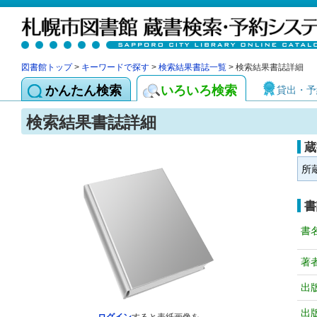
図書館トップ
>
キーワードで探す
>
検索結果書誌一覧
> 検索結果書誌詳細
かんたん検索
いろいろ検索
貸出・予
検索結果書誌詳細
蔵
所
書
書
著
出
出