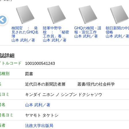
検閲官 ： 発
陸軍中野学
GHQの検閲・諜
朝日新聞の中
見されたGHQ名
校 ： 「秘密
報・宣伝工作
侵略
簿
工作員」養…
山本 武利／著
山本 武利／
山本 武利／著
山本 武利／著
誌詳細
イトルコード
1001000541243
誌種別
図書
名
近代日本の新聞読者層 叢書/現代の社会科学
名ヨミ
キンダイ ニホン ノ シンブン ドクシャソウ
者名
山本 武利／著
者名ヨミ
ヤマモト タケトシ
版者
法政大学出版局