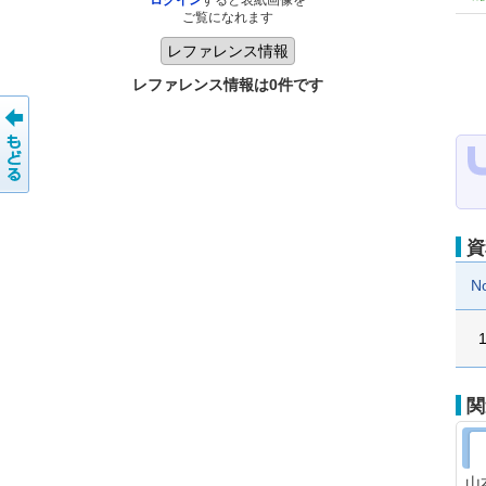
ログイン
すると表紙画像を
ご覧になれます
レファレンス情報は0件です
資
N
関
山