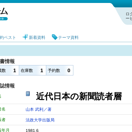
札幌市図書館 蔵書検索・予約システム
ロ
ー
約ベスト
新着資料
テーマ資料
書情報
1
1
0
蔵数
在庫数
予約数
誌情報
近代日本の新聞読者
名
者名
山本 武利／著
版者
法政大学出版局
版年月
1981.6