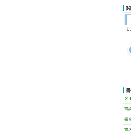
関
モ
書
タ
書
書
書