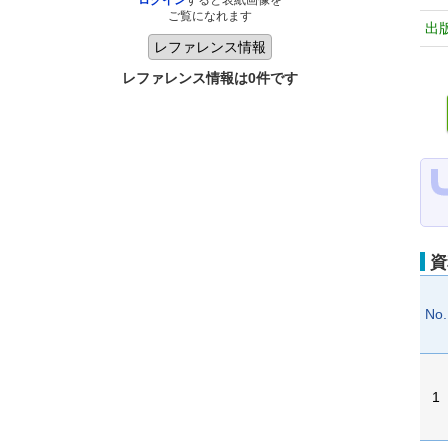
ログイン
すると表紙画像を
ご覧になれます
出
レファレンス情報は0件です
資
No.
1