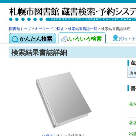
図書館トップ
>
キーワードで探す
>
検索結果書誌一覧
> 検索結果書誌詳細
かんたん検索
いろいろ検索
貸出・予
検索結果書誌詳細
蔵
所
書
書
著
出