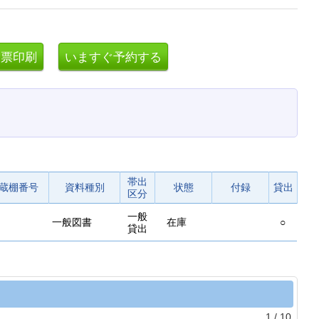
帯出
蔵棚番号
資料種別
状態
付録
貸出
区分
一般
一般図書
在庫
○
貸出
1
/
10