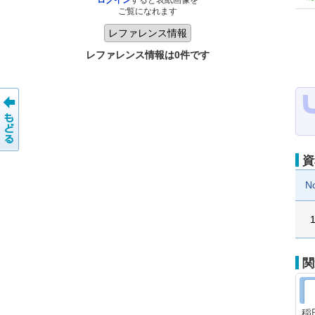
ログイン
すると表紙画像を
ご覧になれます
レファレンス情報は0件です
資
N
関
稲