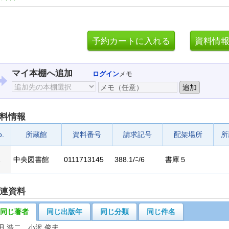
マイ本棚へ追加
ログイン
メモ
料情報
o.
所蔵館
資料番号
請求記号
配架場所
所
1
中央図書館
0111713145
388.1/ﾆ/6
書庫５
連資料
同じ著者
同じ出版年
同じ分類
同じ件名
田 浩二 小沢 俊夫