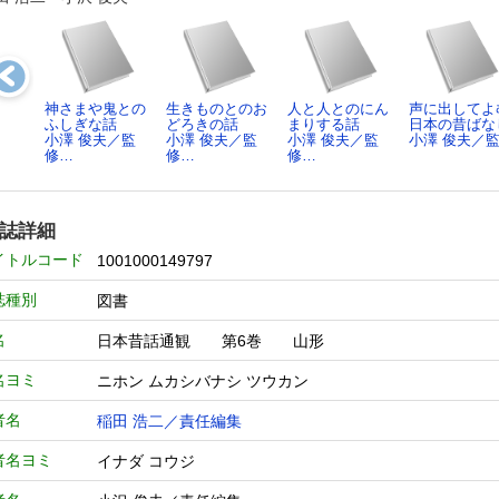
神さまや鬼との
生きものとのお
人と人とのにん
声に出してよ
ふしぎな話
どろきの話
まりする話
日本の昔ばな
小澤 俊夫／監
小澤 俊夫／監
小澤 俊夫／監
小澤 俊夫／
修…
修…
修…
誌詳細
イトルコード
1001000149797
誌種別
図書
名
日本昔話通観 第6巻 山形
名ヨミ
ニホン ムカシバナシ ツウカン
者名
稲田 浩二／責任編集
者名ヨミ
イナダ コウジ