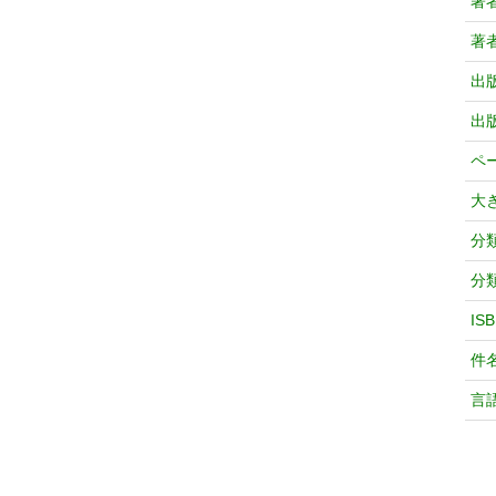
著
著
出
出
ペ
大
分
分
IS
件
言