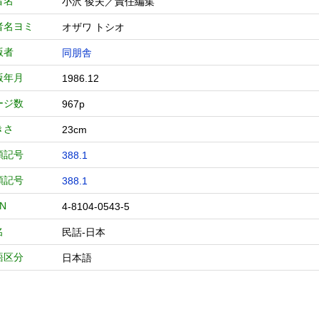
者名
小沢 俊夫／責任編集
者名ヨミ
オザワ トシオ
版者
同朋舎
版年月
1986.12
ージ数
967p
きさ
23cm
類記号
388.1
類記号
388.1
BN
4-8104-0543-5
名
民話-日本
語区分
日本語