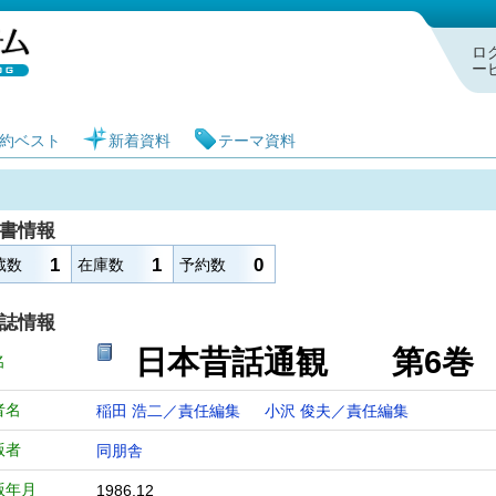
札幌市図書館 蔵書検索・予約システム
ロ
ー
約ベスト
新着資料
テーマ資料
書情報
1
1
0
蔵数
在庫数
予約数
誌情報
日本昔話通観 第6
名
者名
稲田 浩二／責任編集
小沢 俊夫／責任編集
版者
同朋舎
版年月
1986.12