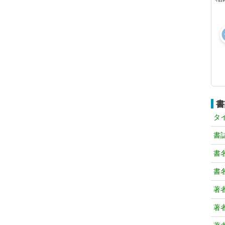
書
タ
書
書
書
著
著