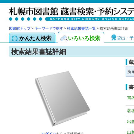
図書館トップ
>
キーワードで探す
>
検索結果書誌一覧
> 検索結果書誌詳細
かんたん検索
いろいろ検索
貸出・予
検索結果書誌詳細
蔵
所
書
書
著
出
出