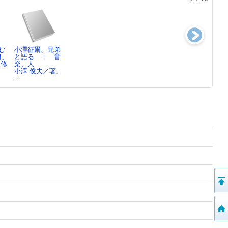
む
小澤征爾、兄弟
昔話の扉をひら
むかしばなしの
むかしばなしの
し
と語る ： 音
こう
おへや～伝えた
おへや～伝えた
監修
楽、人…
小澤 俊夫／著
い日本…
い日本…
小澤 俊夫／著,
夏木 マリ／語
夏木 マリ／語
…
り…
り…