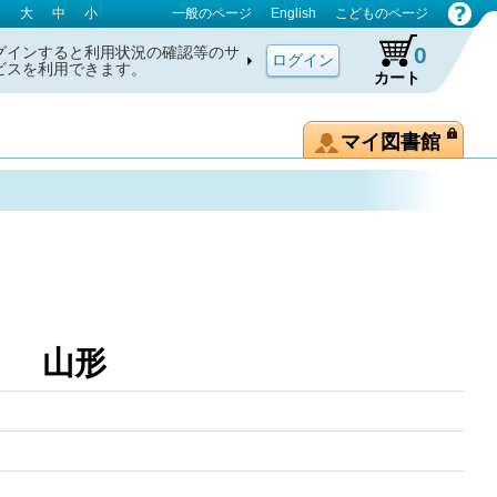
大
中
小
一般のページ
English
こどものページ
0
グインすると利用状況の確認等のサ
ビスを利用できます。
カート
マイ図書館
巻 山形